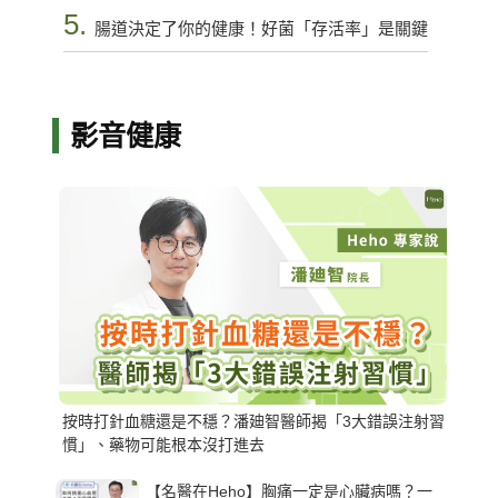
5.
腸道決定了你的健康！好菌「存活率」是關鍵
影音健康
按時打針血糖還是不穩？潘廸智醫師揭「3大錯誤注射習
慣」、藥物可能根本沒打進去
【名醫在Heho】胸痛一定是心臟病嗎？一