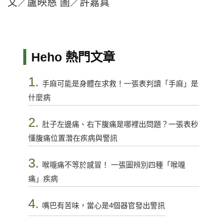
文／盧映慈 圖／許嘉真
Heho 熱門文章
1.
手麻可能是身體在求救！一張表判讀「手麻」是
什麼病
2.
肚子左邊痛、右下腹痛是哪裡出問題？一張表秒
懂腹痛位置潛在疾病與警訊
3.
喉嚨痛不等於感冒！ 一張圖辨別四種「喉嚨
痛」疾病
4.
嘴巴有苦味，當心是4個器官發出警訊