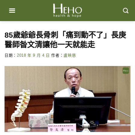
Skip
to
content
85歲爺爺長骨刺「痛到動不了」長庚
醫師昝文清讓他一天就能走
日期：
2018 年 9 月 4 日
作者：
盧映慈