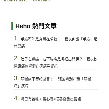
Heho 熱門文章
1.
手麻可能是身體在求救！一張表判讀「手麻」是
什麼病
2.
肚子左邊痛、右下腹痛是哪裡出問題？一張表秒
懂腹痛位置潛在疾病與警訊
3.
喉嚨痛不等於感冒！ 一張圖辨別四種「喉嚨
痛」疾病
4.
嘴巴有苦味，當心是4個器官發出警訊