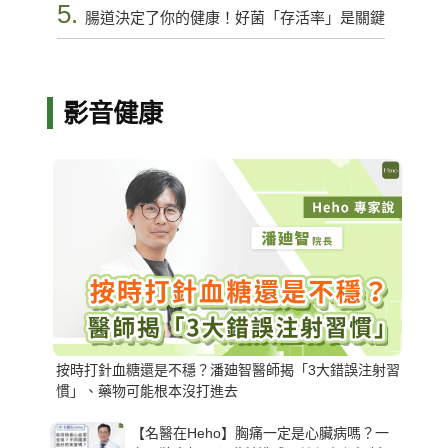
5.
腸道決定了你的健康！好菌「存活率」是關鍵
影音健康
按時打針血糖還是不穩？潘廸智醫師揭「3大錯誤注射習
慣」、藥物可能根本沒打進去
【名醫在Heho】胸痛一定是心臟病嗎？一