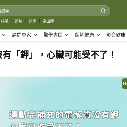
咳嗽
｜
過敏
｜
頭痛
｜
高血壓
請問專家
醫學專區
圖解健康
影音健康
沒有「鉀」，心臟可能受不了！