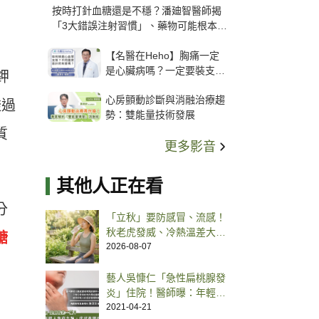
按時打針血糖還是不穩？潘廸智醫師揭
「3大錯誤注射習慣」、藥物可能根本沒
打進去
【名醫在Heho】胸痛一定
是心臟病嗎？一定要裝支
鉀
架？心臟科權威張其任主任
心房顫動診斷與消融治療趨
解析支架種類、風險與選擇
透過
勢：雙能量技術發展
關鍵
質
更多影音
其他人正在看
分
「立秋」要防感冒、流感！
秋老虎發威、冷熱溫差大，
醣
中醫推預防 5 方法
2026-08-07
藝人吳慷仁「急性扁桃腺發
炎」住院！醫師曝：年輕人
表現症狀通常較嚴重
2021-04-21