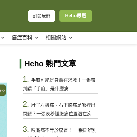
Heho嚴選
訂閱我們
癌症百科
相關網站
Heho 熱門文章
1.
手麻可能是身體在求救！一張表
判讀「手麻」是什麼病
2.
肚子左邊痛、右下腹痛是哪裡出
問題？一張表秒懂腹痛位置潛在疾病
與警訊
3.
喉嚨痛不等於感冒！ 一張圖辨別