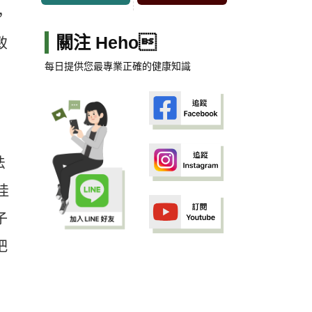
，
關注 Heho
致
每日提供您最專業正確的健康知識
法
佳
子
把