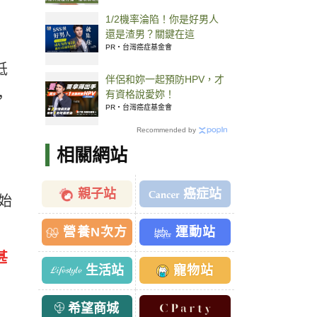
1/2機率淪陷！你是好男人
還是渣男？關鍵在這
PR・台灣癌症基金會
低
伴侶和妳一起預防HPV，才
有資格說愛妳！
，
PR・台灣癌症基金會
Recommended by
相關網站
親子站
癌症站
始
營養N次方
運動站
甚
生活站
寵物站
希望商城