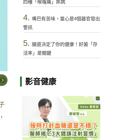
四種「喉嚨痛」疾病
4.
嘴巴有苦味，當心是4個器官發出
警訊
5.
腸道決定了你的健康！好菌「存
活率」是關鍵
影音健康
子
，