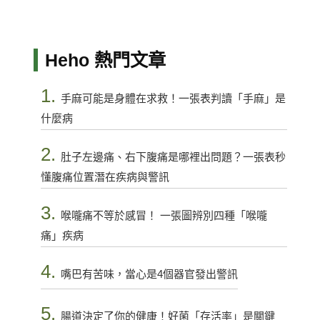
Heho 熱門文章
1.
手麻可能是身體在求救！一張表判讀「手麻」是
什麼病
2.
肚子左邊痛、右下腹痛是哪裡出問題？一張表秒
懂腹痛位置潛在疾病與警訊
3.
喉嚨痛不等於感冒！ 一張圖辨別四種「喉嚨
痛」疾病
4.
嘴巴有苦味，當心是4個器官發出警訊
5.
腸道決定了你的健康！好菌「存活率」是關鍵