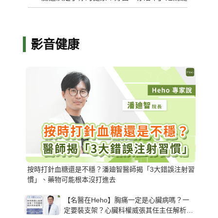
影音健康
按時打針血糖還是不穩？潘廸智醫師揭「3大錯誤注射習
慣」、藥物可能根本沒打進去
【名醫在Heho】胸痛一定是心臟病嗎？一
定要裝支架？心臟科權威張其任主任解析支