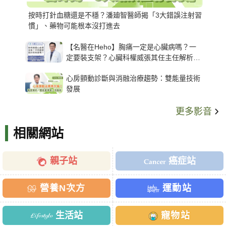
按時打針血糖還是不穩？潘廸智醫師揭「3大錯誤注射習
慣」、藥物可能根本沒打進去
【名醫在Heho】胸痛一定是心臟病嗎？一
定要裝支架？心臟科權威張其任主任解析支
架種類、風險與選擇關鍵
心房顫動診斷與消融治療趨勢：雙能量技術
發展
更多影音
相關網站
親子站
癌症站
營養N次方
運動站
生活站
寵物站