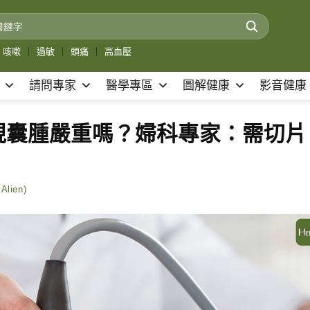
咳嗽
｜
過敏
｜
頭痛
｜
高血壓
請問專家
醫學專區
圖解健康
影音健康
現囊腫嚴重嗎？婦科專家：需切片
lien)