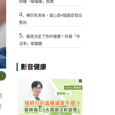
四種「喉嚨痛」疾病
4.
嘴巴有苦味，當心是4個器官發出
警訊
5.
腸道決定了你的健康！好菌「存
活率」是關鍵
影音健康
的
的