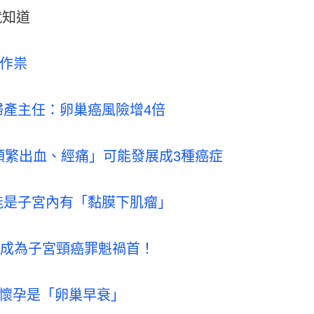
就知道
作祟
婦產主任：卵巢癌風險增4倍
頻繁出血、經痛」可能發展成3種癌症
能是子宮內有「黏膜下肌瘤」
菌群失調 成為子宮頸癌罪魁禍首！
是懷孕是「卵巢早衰」