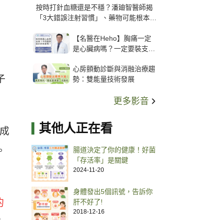
按時打針血糖還是不穩？潘廸智醫師揭
「3大錯誤注射習慣」、藥物可能根本沒
打進去
【名醫在Heho】胸痛一定
是心臟病嗎？一定要裝支
架？心臟科權威張其任主任
心房顫動診斷與消融治療趨
解析支架種類、風險與選擇
子
勢：雙能量技術發展
關鍵
更多影音
其他人正在看
成
。
腸道決定了你的健康！好菌
「存活率」是關鍵
2024-11-20
身體發出5個訊號，告訴你
的
肝不好了!
2018-12-16