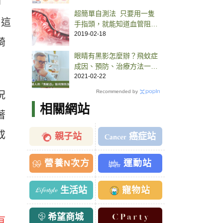
卵
超簡單自測法 只要用一隻
，這
手指頭，就能知道血管阻塞
了沒
2019-02-18
畸
眼睛有黑影怎麼辦？飛蚊症
成因、預防、治療方法一次
看
2021-02-22
Recommended by
況
相關網站
著
成
親子站
癌症站
營養N次方
運動站
生活站
寵物站
希望商城
有