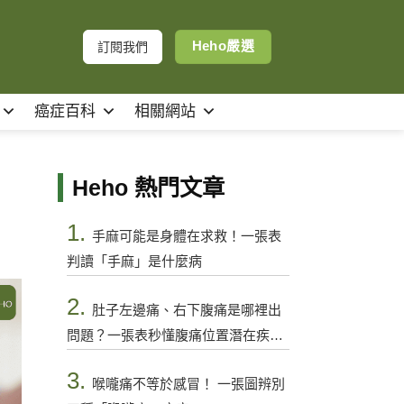
Heho嚴選
訂閱我們
癌症百科
相關網站
Heho 熱門文章
1.
手麻可能是身體在求救！一張表
判讀「手麻」是什麼病
2.
肚子左邊痛、右下腹痛是哪裡出
問題？一張表秒懂腹痛位置潛在疾病
與警訊
3.
喉嚨痛不等於感冒！ 一張圖辨別