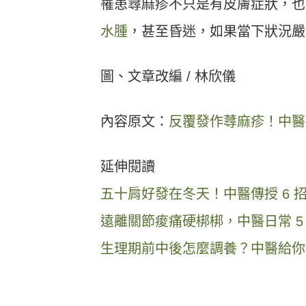
罹患蕁麻疹不只是有皮膚症狀，也
水腫
，甚至昏迷，如果當下狀況嚴
圖、文章改編 / 林欣儀
內容原文：
反覆發作蕁麻疹！中醫
延伸閱讀
五十肩好發在冬天！中醫傳授 6 
遠離關節痠痛硬梆梆，中醫日常 5
生理期前中後怎麼調養？中醫給你