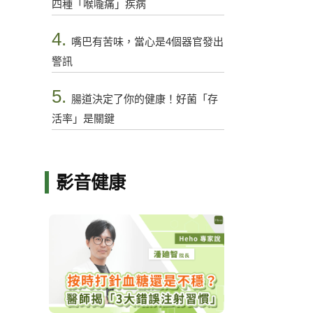
四種「喉嚨痛」疾病
4.
嘴巴有苦味，當心是4個器官發出
警訊
5.
腸道決定了你的健康！好菌「存
活率」是關鍵
影音健康