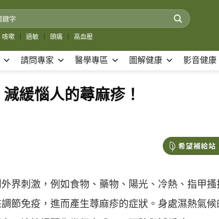
咳嗽
｜
過敏
｜
頭痛
｜
高血壓
請問專家
醫學專區
圖解健康
影音健康
善，減緩惱人的蕁麻疹！
到外界刺激，例如食物、藥物、陽光、冷熱、指甲搔
來調節免疫，進而產生蕁麻疹的症狀。身處濕熱氣候