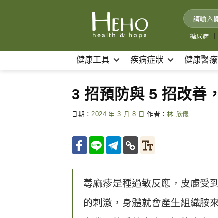
Skip
to
content
糖尿病
｜
健康工具
疾病症狀
健康醫療
3 招預防與 5 招改
日期：
2024 年 3 月 8 日
作者：
林 欣儀
蕁麻疹是種過敏反應，皮膚受
的刺激，身體就會產生組織胺