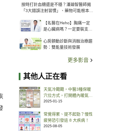
按時打針血糖還是不穩？潘廸智醫師揭
「3大錯誤注射習慣」、藥物可能根本沒
打進去
【名醫在Heho】胸痛一定
是心臟病嗎？一定要裝支
架？心臟科權威張其任主任
心房顫動診斷與消融治療趨
解析支架種類、風險與選擇
勢：雙能量技術發展
關鍵
更多影音
其他人正在看
天氣冷颼颼，中醫3種保暖
穴位方式，打開體內暖氣開
疾
關！
2025-01-15
發
常覺得累、提不起勁？慢性
疲勞恐引發這 8 大疾病！
2025-08-05