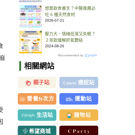
想靠飲食養生？中醫推薦必
吃 6 種天然食材
2026-07-21
壓力大、情緒低落又失眠？
２茶飲緩解肝氣鬱結
食
2024-08-26
Recommended by
麻
相關網站
親子站
癌症站
營養N次方
運動站
受
生活站
寵物站
因
希望商城