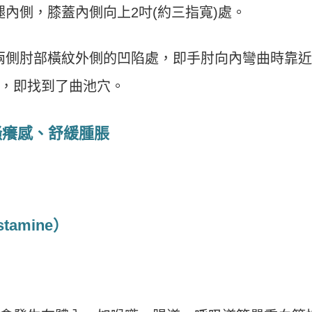
內側，膝蓋內側向上2吋(約三指寬)處。
兩側肘部橫紋外側的凹陷處，即手肘向內彎曲時靠
，即找到了曲池穴。
搔癢感、舒緩腫脹
tamine）