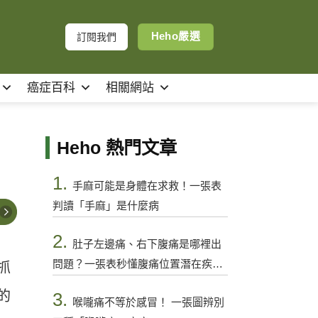
Heho嚴選
訂閱我們
癌症百科
相關網站
Heho 熱門文章
1.
手麻可能是身體在求救！一張表
判讀「手麻」是什麼病
2.
肚子左邊痛、右下腹痛是哪裡出
問題？一張表秒懂腹痛位置潛在疾病
抓
與警訊
的
3.
喉嚨痛不等於感冒！ 一張圖辨別