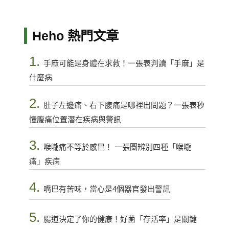
Heho 熱門文章
1.
手麻可能是身體在求救！一張表判讀「手麻」是
什麼病
2.
肚子左邊痛、右下腹痛是哪裡出問題？一張表秒
懂腹痛位置潛在疾病與警訊
3.
喉嚨痛不等於感冒！ 一張圖辨別四種「喉嚨
痛」疾病
4.
嘴巴有苦味，當心是4個器官發出警訊
5.
腸道決定了你的健康！好菌「存活率」是關鍵