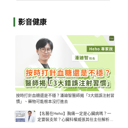
影音健康
按時打針血糖還是不穩？潘廸智醫師揭「3大錯誤注射習
慣」、藥物可能根本沒打進去
【名醫在Heho】胸痛一定是心臟病嗎？一
定要裝支架？心臟科權威張其任主任解析支
架種類、風險與選擇關鍵