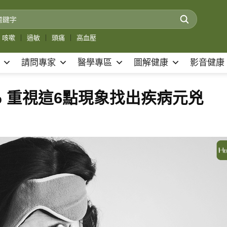
咳嗽
｜
過敏
｜
頭痛
｜
高血壓
請問專家
醫學專區
圖解健康
影音健康
% 重視這6點現象找出疾病元兇