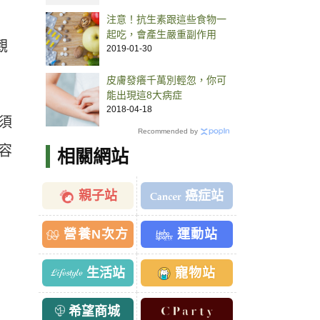
注意！抗生素跟這些食物一
起吃，會產生嚴重副作用
觀
2019-01-30
皮膚發癢千萬別輕忽，你可
能出現這8大病症
2018-04-18
須
Recommended by
容
相關網站
親子站
癌症站
營養N次方
運動站
生活站
寵物站
希望商城