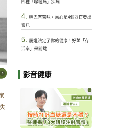
四種「喉嚨痛」疾病
4.
嘴巴有苦味，當心是4個器官發出
警訊
5.
腸道決定了你的健康！好菌「存
活率」是關鍵
影音健康
家
失