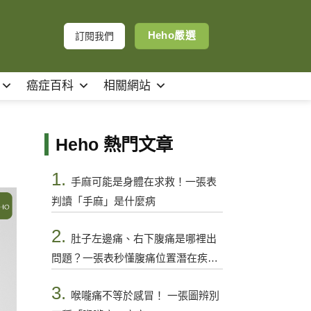
Heho嚴選
訂閱我們
癌症百科
相關網站
Heho 熱門文章
1.
手麻可能是身體在求救！一張表
判讀「手麻」是什麼病
2.
肚子左邊痛、右下腹痛是哪裡出
問題？一張表秒懂腹痛位置潛在疾病
與警訊
3.
喉嚨痛不等於感冒！ 一張圖辨別