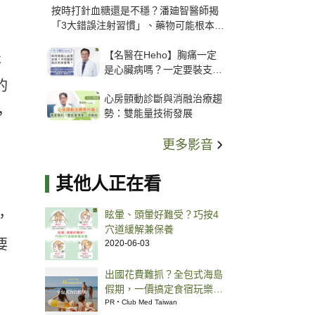
按時打針血糖還是不穩？潘廸智醫師揭
「3大錯誤注射習慣」、藥物可能根本沒
打進去
【名醫在Heho】胸痛一定
表
是心臟病嗎？一定要裝支
的
架？心臟科權威張其任主任
心房顫動診斷與消融治療趨
解析支架種類、風險與選擇
，
勢：雙能量技術發展
關鍵
更多影音
其他人正在看
，
眩暈、頭暈好難受？巧按4
穴道緩解兼保養
要
2020-06-03
出國花費難抓？全包式海島
假期，一價搞定食宿玩樂，
省錢更省心！
PR・Club Med Taiwan