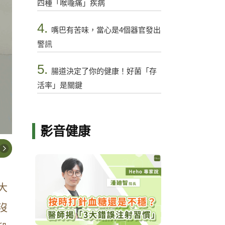
四種「喉嚨痛」疾病
4.
嘴巴有苦味，當心是4個器官發出
警訊
5.
腸道決定了你的健康！好菌「存
活率」是關鍵
影音健康
大
沒