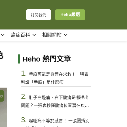
Heho嚴選
訂閱我們
癌症百科
相關網站
色
Heho 熱門文章
1.
手麻可能是身體在求救！一張表
判讀「手麻」是什麼病
2.
肚子左邊痛、右下腹痛是哪裡出
問題？一張表秒懂腹痛位置潛在疾病
與警訊
3.
喉嚨痛不等於感冒！ 一張圖辨別