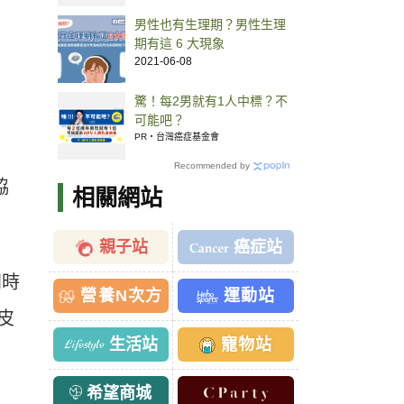
男性也有生理期？男性生理
期有這 6 大現象
2021-06-08
驚！每2男就有1人中標？不
可能吧？
PR・台灣癌症基金會
Recommended by
協
相關網站
親子站
癌症站
同時
營養N次方
運動站
皮
生活站
寵物站
希望商城