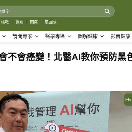
咳嗽
｜
過敏
｜
頭痛
｜
高血壓
請問專家
醫學專區
圖解健康
影音健康
會不會癌變！北醫AI教你預防黑