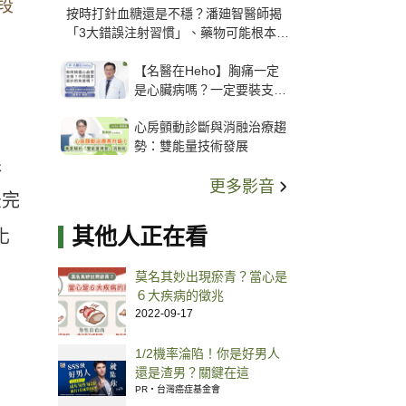
段
按時打針血糖還是不穩？潘廸智醫師揭
「3大錯誤注射習慣」、藥物可能根本沒
打進去
【名醫在Heho】胸痛一定
是心臟病嗎？一定要裝支
架？心臟科權威張其任主任
心房顫動診斷與消融治療趨
解析支架種類、風險與選擇
勢：雙能量技術發展
關鍵
跟
更多影音
法完
其他人正在看
化
莫名其妙出現瘀青？當心是
６大疾病的徵兆
2022-09-17
1/2機率淪陷！你是好男人
還是渣男？關鍵在這
PR・台灣癌症基金會