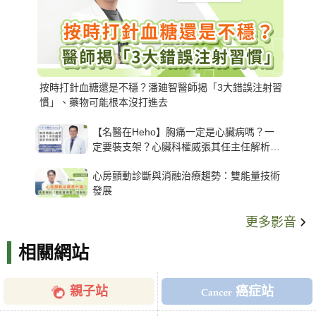
按時打針血糖還是不穩？潘廸智醫師揭「3大錯誤注射習
慣」、藥物可能根本沒打進去
【名醫在Heho】胸痛一定是心臟病嗎？一
定要裝支架？心臟科權威張其任主任解析支
架種類、風險與選擇關鍵
心房顫動診斷與消融治療趨勢：雙能量技術
發展
更多影音
相關網站
親子站
癌症站