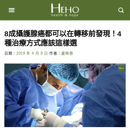
Skip
to
content
8成攝護腺癌都可以在轉移前發現！4
種治療方式應該這樣選
日期：
2019 年 4 月 9 日
作者：
盧映慈