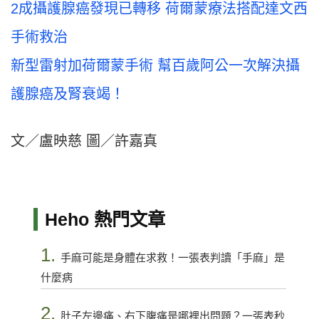
2成攝護腺癌發現已轉移 荷爾蒙療法搭配達文西
手術救治
新型雷射加荷爾蒙手術 幫百歲阿公一次解決攝
護腺癌及腎衰竭！
文／盧映慈 圖／許嘉真
Heho 熱門文章
1.
手麻可能是身體在求救！一張表判讀「手麻」是
什麼病
2.
肚子左邊痛、右下腹痛是哪裡出問題？一張表秒