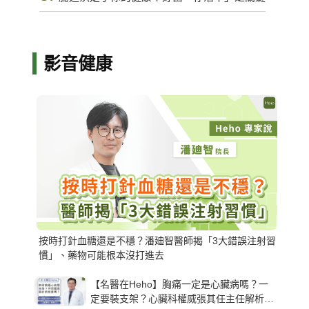
影音健康
按時打針血糖還是不穩？潘廸智醫師揭「3大錯誤注射習
慣」、藥物可能根本沒打進去
【名醫在Heho】胸痛一定是心臟病嗎？一
定要裝支架？心臟科權威張其任主任解析支