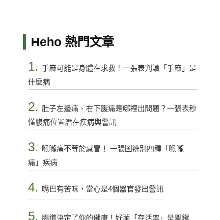
Heho 熱門文章
1.
手麻可能是身體在求救！一張表判讀「手麻」是
什麼病
2.
肚子左邊痛、右下腹痛是哪裡出問題？一張表秒
懂腹痛位置潛在疾病與警訊
3.
喉嚨痛不等於感冒！ 一張圖辨別四種「喉嚨
痛」疾病
4.
嘴巴有苦味，當心是4個器官發出警訊
5.
腸道決定了你的健康！好菌「存活率」是關鍵