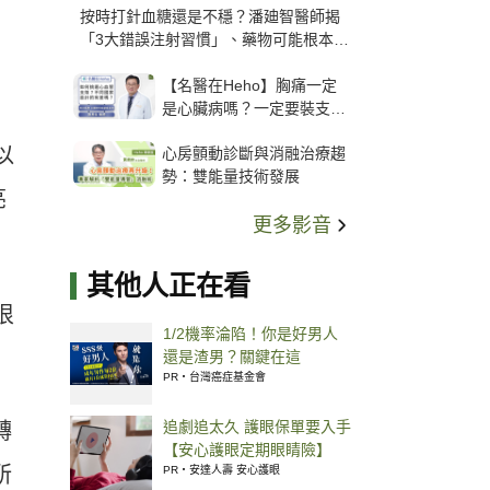
按時打針血糖還是不穩？潘廸智醫師揭
「3大錯誤注射習慣」、藥物可能根本沒
打進去
【名醫在Heho】胸痛一定
是心臟病嗎？一定要裝支
架？心臟科權威張其任主任
以
心房顫動診斷與消融治療趨
解析支架種類、風險與選擇
勢：雙能量技術發展
關鍵
亮
更多影音
其他人正在看
很
1/2機率淪陷！你是好男人
還是渣男？關鍵在這
PR・台灣癌症基金會
追劇追太久 護眼保單要入手
轉
【安心護眼定期眼睛險】
所
PR・安達人壽 安心護眼