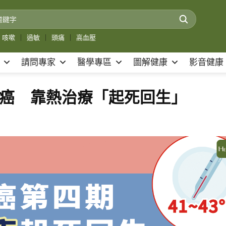
咳嗽
｜
過敏
｜
頭痛
｜
高血壓
請問專家
醫學專區
圖解健康
影音健康
腸癌 靠熱治療「起死回生」