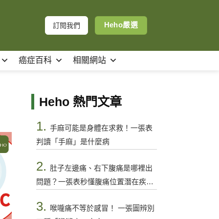
Heho嚴選
訂閱我們
癌症百科
相關網站
Heho 熱門文章
1.
手麻可能是身體在求救！一張表
判讀「手麻」是什麼病
2.
肚子左邊痛、右下腹痛是哪裡出
問題？一張表秒懂腹痛位置潛在疾病
與警訊
3.
喉嚨痛不等於感冒！ 一張圖辨別