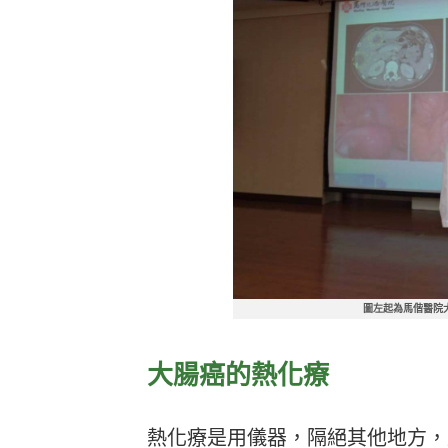
圖左起為馬偕醫院
大腸癌的熱化療
熱化療是用儀器，隔絕其他地方，