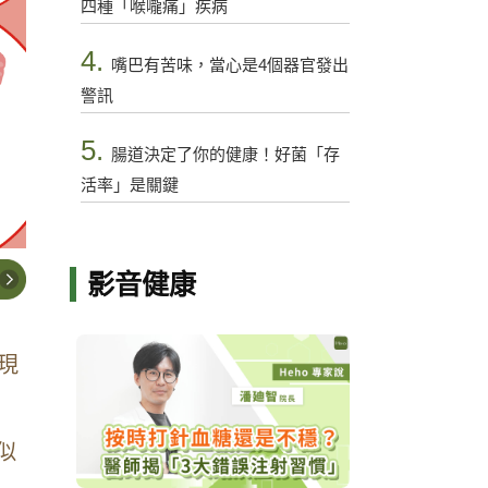
四種「喉嚨痛」疾病
4.
嘴巴有苦味，當心是4個器官發出
警訊
5.
腸道決定了你的健康！好菌「存
活率」是關鍵
影音健康
現
似