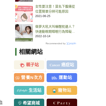
女性要注意！莫名下腹痛從
位置簡單分辨可能原因
2021-06-25
做夢大吼大叫嚇醒枕邊人？
快速動眼期睡眠行為障礙有
「這些症狀」，恐為神經退
2022-10-14
化造成
Recommended by
相關網站
親子站
癌症站
營養N次方
運動站
生活站
寵物站
血
希望商城