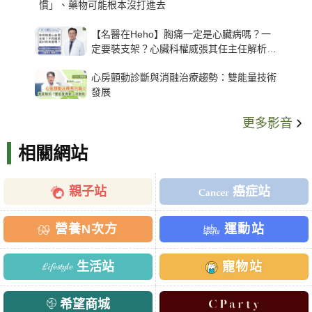
慣」、藥物可能根本沒打進去
【名醫在Heho】胸痛一定是心臟病嗎？一
定要裝支架？心臟科權威張其任主任解析支
架種類、風險與選擇關鍵
心房顫動診斷與消融治療趨勢：雙能量技術
發展
更多影音
相關網站
親子站
癌症站
營養N次方
運動站
生活站
寵物站
希望商城