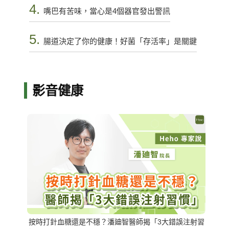
4.
嘴巴有苦味，當心是4個器官發出警訊
5.
腸道決定了你的健康！好菌「存活率」是關鍵
影音健康
按時打針血糖還是不穩？潘廸智醫師揭「3大錯誤注射習