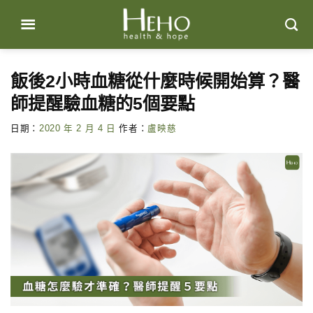
Skip
to
content
飯後2小時血糖從什麼時候開始算？醫
師提醒驗血糖的5個要點
日期：
2020 年 2 月 4 日
作者：
盧映慈