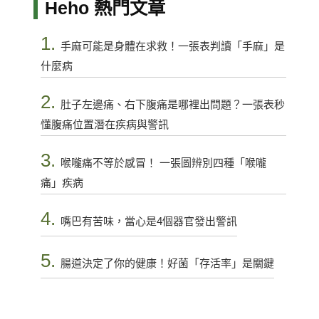
Heho 熱門文章
1.
手麻可能是身體在求救！一張表判讀「手麻」是
什麼病
2.
肚子左邊痛、右下腹痛是哪裡出問題？一張表秒
懂腹痛位置潛在疾病與警訊
3.
喉嚨痛不等於感冒！ 一張圖辨別四種「喉嚨
痛」疾病
4.
嘴巴有苦味，當心是4個器官發出警訊
5.
腸道決定了你的健康！好菌「存活率」是關鍵