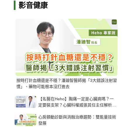
影音健康
按時打針血糖還是不穩？潘廸智醫師揭「3大錯誤注射習
慣」、藥物可能根本沒打進去
【名醫在Heho】胸痛一定是心臟病嗎？一
定要裝支架？心臟科權威張其任主任解析支
架種類、風險與選擇關鍵
心房顫動診斷與消融治療趨勢：雙能量技術
發展