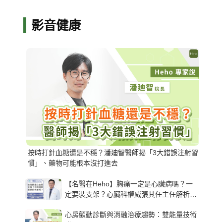
影音健康
按時打針血糖還是不穩？潘廸智醫師揭「3大錯誤注射習
慣」、藥物可能根本沒打進去
【名醫在Heho】胸痛一定是心臟病嗎？一
定要裝支架？心臟科權威張其任主任解析支
架種類、風險與選擇關鍵
心房顫動診斷與消融治療趨勢：雙能量技術