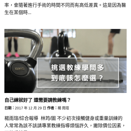
率，會隨著進行手術的時間不同而有高低差異。這是因為醫
生在某個時...
自己練就好了 還需要請教練嗎？
日期：
2017 年 12 月 29 日
作者：
楊 雨瑄
楊雨瑄/綜合報導 林筠/圖 不少初次接觸健身或重量訓練的
人常常為該不該請專業教練指導煩惱許久，撇除價位因素，