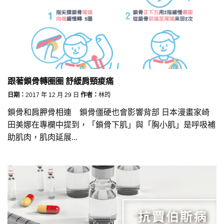
跟著鎖骨轉圈圈 舒緩肩頸痠痛
日期：
2017 年 12 月 29 日
作者：
林筠
鎖骨和肩胛骨相連 鎖骨僵硬也會影響背部 日本漫畫家崎
田美娜在專欄中提到，「鎖骨下肌」與「胸小肌」是呼吸補
助肌肉，肌肉延展...