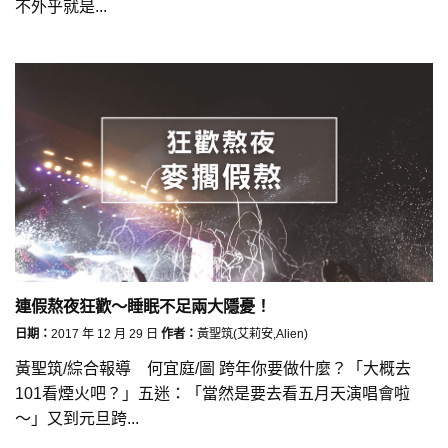
不外乎就是...
連假熬夜狂歡～睡眠不足兩大隱憂！
日期：
2017 年 12 月 29 日
作者：
黃聖筑(艾莉安,Alien)
黃聖筑/綜合報導 何宜庭/圖 跨年你要做什麼？「大概去
101看煙火吧？」五迷：「當然是要去看五月天演唱會啦
～」又到元旦跨...