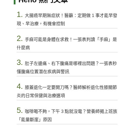
1.
大腸癌早期無症狀！醫籲：定期做 1 事才能早發
現、早治療，有機會控制
2.
手麻可能是身體在求救！一張表判讀「手麻」是
什麼病
3.
肚子左邊痛、右下腹痛是哪裡出問題？一張表秒
懂腹痛位置潛在疾病與警訊
4.
膝蓋退化一定要開刀嗎？醫師解析退化性膝關節
炎的日常保健與治療選項
5.
咖啡喝不夠，下午 3 點就沒電？營養師揭上班族
「能量斷崖」原因