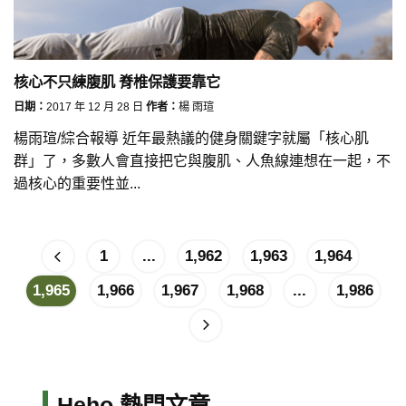
核心不只練腹肌 脊椎保護要靠它
日期：
2017 年 12 月 28 日
作者：
楊 雨瑄
楊雨瑄/綜合報導 近年最熱議的健身關鍵字就屬「核心肌
群」了，多數人會直接把它與腹肌、人魚線連想在一起，不
過核心的重要性並...
1
...
1,962
1,963
1,964
1,965
1,966
1,967
1,968
...
1,986
Heho 熱門文章