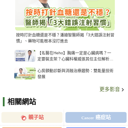
按時打針血糖還是不穩？潘廸智醫師揭「3大錯誤注射習
慣」、藥物可能根本沒打進去
【名醫在Heho】胸痛一定是心臟病嗎？一
定要裝支架？心臟科權威張其任主任解析支
架種類、風險與選擇關鍵
心房顫動診斷與消融治療趨勢：雙能量技術
發展
更多影音
相關網站
親子站
癌症站