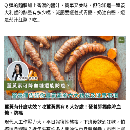
Q 彈的麵體加上香濃的醬汁，簡單又美味，但你知道一盤義
大利麵的熱量有多少嗎？減肥要選義式青醬、奶油白醬，還
是茄汁紅醬？吃...
薑黃有什麼功效？吃薑黃素有 6 大好處！營養師揭能降血
糖、防癌
現代人工作壓力大，平日報復性熬夜，下班後飲酒狂歡，怕
搞壞身體嗎？近年來有許多人開始注重身體保養，市面上竄