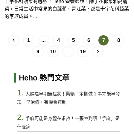
十字花科蔬菜有哪些？Heho 營養師說，除了花椰菜和高麗
菜，日常生活中常見的白蘿蔔、青江菜，都是十字花科蔬菜
的家族成員。...
1
...
4
5
6
7
8
9
10
...
19
Heho 熱門文章
1.
大腸癌早期無症狀！醫籲：定期做 1 事才能早發
現、早治療，有機會控制
2.
手麻可能是身體在求救！一張表判讀「手麻」是
什麼病