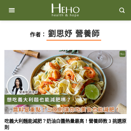
Skip
to
content
劉思妤 營養師
作者：
吃義大利麵能減肥？奶油白醬熱量最高！營養師教 3 挑選原
則