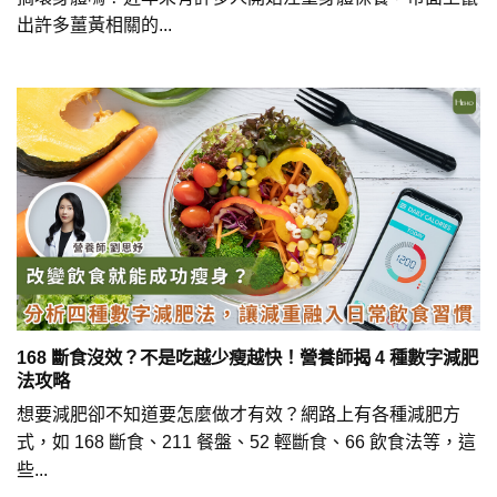
出許多薑黃相關的...
168 斷食沒效？不是吃越少瘦越快！營養師揭 4 種數字減肥
法攻略
想要減肥卻不知道要怎麼做才有效？網路上有各種減肥方
式，如 168 斷食、211 餐盤、52 輕斷食、66 飲食法等，這
些...