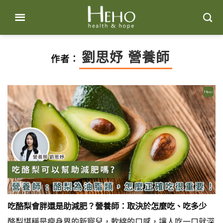
Skip
to
content
劉思妤 營養師
作者：
吃酪梨會胖還是助減肥？營養師：取決於怎麼吃、吃多少
酪梨堪稱是瘦身界的新寵兒，軟綿的口感，讓人吃一口就深