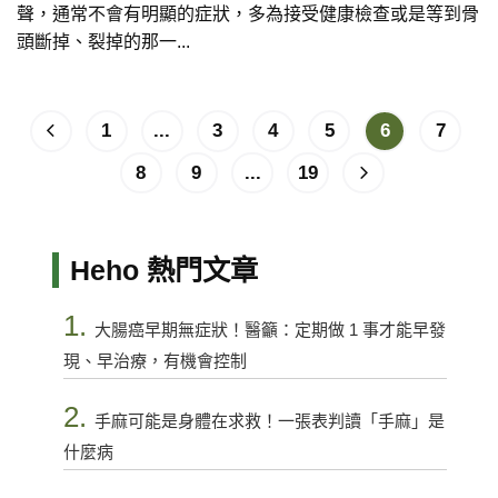
聲，通常不會有明顯的症狀，多為接受健康檢查或是等到骨
頭斷掉、裂掉的那一...
1
...
3
4
5
6
7
8
9
...
19
Heho 熱門文章
1.
大腸癌早期無症狀！醫籲：定期做 1 事才能早發
現、早治療，有機會控制
2.
手麻可能是身體在求救！一張表判讀「手麻」是
什麼病