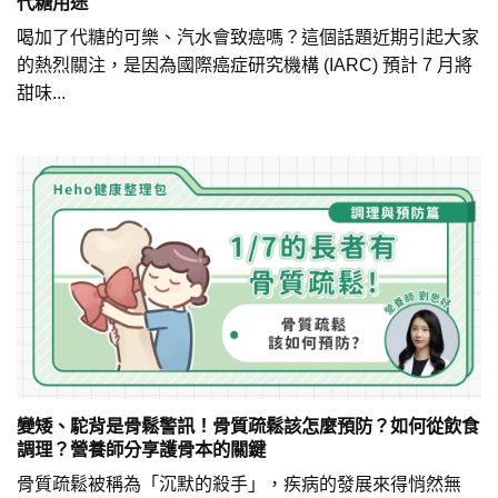
代糖用途
喝加了代糖的可樂、汽水會致癌嗎？這個話題近期引起大家
的熱烈關注，是因為國際癌症研究機構 (IARC) 預計 7 月將
甜味...
變矮、駝背是骨鬆警訊！骨質疏鬆該怎麼預防？如何從飲食
調理？營養師分享護骨本的關鍵
骨質疏鬆被稱為「沉默的殺手」，疾病的發展來得悄然無