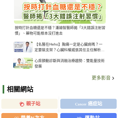
按時打針血糖還是不穩？潘廸智醫師揭「3大錯誤注射習
慣」、藥物可能根本沒打進去
【名醫在Heho】胸痛一定是心臟病嗎？一
定要裝支架？心臟科權威張其任主任解析支
架種類、風險與選擇關鍵
心房顫動診斷與消融治療趨勢：雙能量技術
發展
更多影音
相關網站
親子站
癌症站