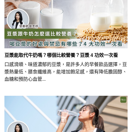
豆漿能取代牛奶嗎？哪個比較營養？豆漿 4 功效一次看
口感滑順、味道濃郁的豆漿，是許多人的早餐飲品選擇，豆
漿熱量低、膳食纖維高，能增加飽足感，還有降低膽固醇、
血糖和預防心血管...