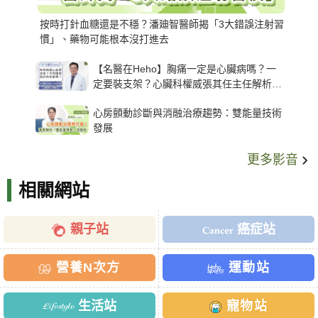
按時打針血糖還是不穩？潘廸智醫師揭「3大錯誤注射習
慣」、藥物可能根本沒打進去
【名醫在Heho】胸痛一定是心臟病嗎？一
定要裝支架？心臟科權威張其任主任解析支
架種類、風險與選擇關鍵
心房顫動診斷與消融治療趨勢：雙能量技術
發展
更多影音
相關網站
親子站
癌症站
營養N次方
運動站
生活站
寵物站