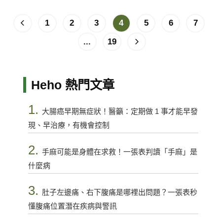
1
2
3
4
5
6
7
...
19
Heho 熱門文章
1.
大腸癌早期無症狀！醫籲：定期做 1 事才能早發
現、早治療，有機會控制
2.
手麻可能是身體在求救！一張表判讀「手麻」是
什麼病
3.
肚子左邊痛、右下腹痛是哪裡出問題？一張表秒
懂腹痛位置潛在疾病與警訊