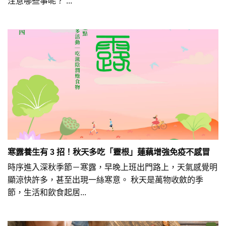
注意哪些事呢？ ...
寒露養生有 3 招！秋天多吃「靈根」蓮藕增強免疫不感冒
時序進入深秋季節－寒露，早晚上班出門路上，天氣感覺明
顯涼快許多，甚至出現一絲寒意。 秋天是萬物收斂的季
節，生活和飲食起居...