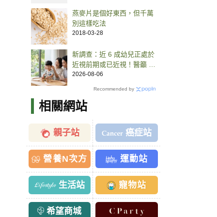
燕麥片是個好東西，但千萬
別這樣吃法
2018-03-28
新調查：近 6 成幼兒正處於
近視前期或已近視！醫籲 1
方法超前部署，守護孩子視
2026-08-06
力
Recommended by
相關網站
親子站
癌症站
營養N次方
運動站
生活站
寵物站
希望商城