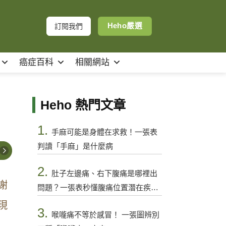
Heho嚴選
訂閱我們
癌症百科
相關網站
Heho 熱門文章
1.
手麻可能是身體在求救！一張表
判讀「手麻」是什麼病
2.
肚子左邊痛、右下腹痛是哪裡出
謝
問題？一張表秒懂腹痛位置潛在疾病
與警訊
現
3.
喉嚨痛不等於感冒！ 一張圖辨別