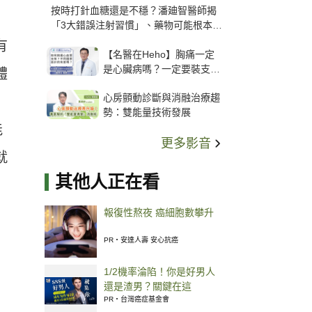
按時打針血糖還是不穩？潘廸智醫師揭
「3大錯誤注射習慣」、藥物可能根本沒
打進去
有
【名醫在Heho】胸痛一定
是心臟病嗎？一定要裝支
體
架？心臟科權威張其任主任
心房顫動診斷與消融治療趨
解析支架種類、風險與選擇
勢：雙能量技術發展
關鍵
能
更多影音
就
其他人正在看
報復性熬夜 癌細胞數攀升
PR・安達人壽 安心抗癌
1/2機率淪陷！你是好男人
還是渣男？關鍵在這
PR・台灣癌症基金會