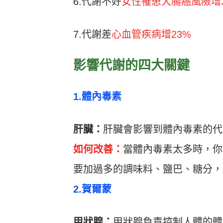
6.代謝不好
女性罹患大腸癌風險增3
7.代謝差
心血管疾病增23%
影響代謝的四大關鍵
1.體內毒素
肝臟：
肝臟會影響到體內毒素的代
如何改善：
當體內毒素太多時，你
要加過多的調味料、鹽巴、糖分，
2.賀爾蒙
甲狀腺：
甲狀腺負責控制人體的體