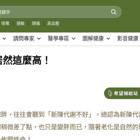
咳嗽
｜
過敏
｜
頭痛
｜
高血壓
請問專家
醫學專區
圖解健康
影音健康
居然這麼高！
肥胖，往往會聽到「新陳代謝不好」，總認為新陳代
謝稍微差了點，也只是變胖而已，隨著老化是自然的
是攸關性命！