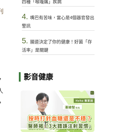
四種「喉嚨痛」疾病
刊
4.
嘴巴有苦味，當心是4個器官發出
警訊
5.
腸道決定了你的健康！好菌「存
活率」是關鍵
影音健康
，
人
，