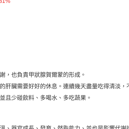
1%
謝，也負責甲狀腺賀爾蒙的形成。
的肝臟需要好好的休息。連續幾天盡量吃得清淡，
並且少碰飲料、多喝水、多吃蔬果。
溫、器官成長、發育、然脂能力、並也是影響代謝