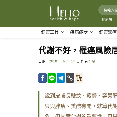
Skip
to
content
糖尿病
｜
健康工具
疾病症狀
健康醫療
代謝不好，罹癌風險
日期：
2018 年 6 月 14 日
作者：
嘎丁
說到皮膚長皺紋、疲勞、容易
只與胖瘦、美醜有關，就算代
象。但其實代謝的重要性，可