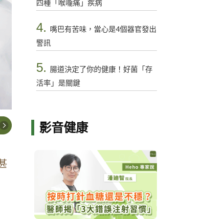
四種「喉嚨痛」疾病
4.
嘴巴有苦味，當心是4個器官發出
警訊
5.
腸道決定了你的健康！好菌「存
活率」是關鍵
影音健康
甚
，