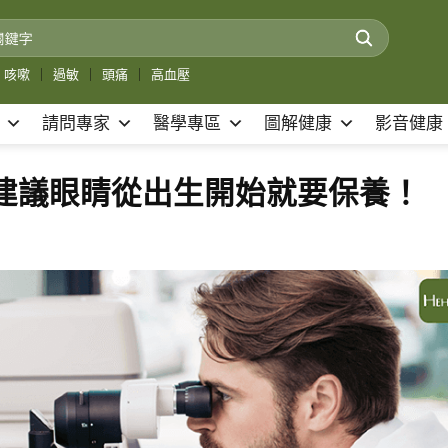
咳嗽
｜
過敏
｜
頭痛
｜
高血壓
請問專家
醫學專區
圖解健康
影音健康
建議眼睛從出生開始就要保養！