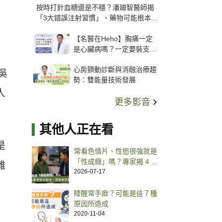
按時打針血糖還是不穩？潘廸智醫師揭
「3大錯誤注射習慣」、藥物可能根本沒
打進去
【名醫在Heho】胸痛一定
是心臟病嗎？一定要裝支
架？心臟科權威張其任主任
心房顫動診斷與消融治療趨
解析支架種類、風險與選擇
吳
勢：雙能量技術發展
關鍵
人
更多影音
其他人正在看
是
常看色情片、性慾很強就是
「性成癮」嗎？專家揭 4 大
難
判斷特徵
2026-07-17
睡醒常手麻？可能是這７種
原因所造成
2020-11-04