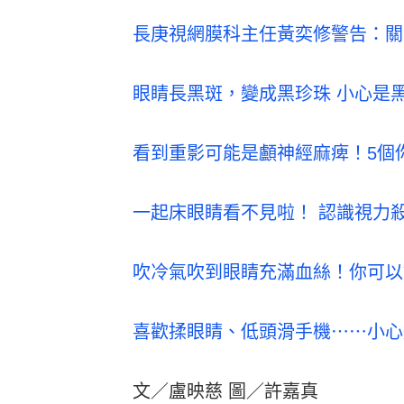
長庚視網膜科主任黃奕修警告：關
眼睛長黑斑，變成黑珍珠 小心是
看到重影可能是顱神經麻痺！5個
一起床眼睛看不見啦！ 認識視力
吹冷氣吹到眼睛充滿血絲！你可以
喜歡揉眼睛、低頭滑手機⋯⋯小心
文／盧映慈 圖／許嘉真