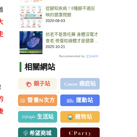
從腳知疾病！8種腳不適反
難
映的健康問題
大
2020-08-03
走
抗老不是靠吃藥 身體沒電才
會老 修復粒線體才是健康關
鍵
2025-10-21
Recommended by
相關網站
親子站
癌症站
做
的
營養N次方
運動站
後
生活站
寵物站
希望商城