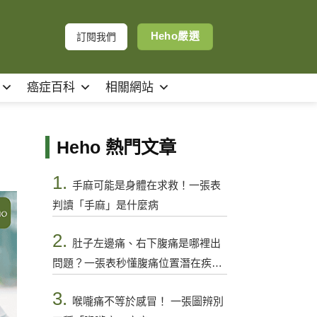
Heho嚴選
訂閱我們
癌症百科
相關網站
Heho 熱門文章
1.
手麻可能是身體在求救！一張表
判讀「手麻」是什麼病
2.
肚子左邊痛、右下腹痛是哪裡出
問題？一張表秒懂腹痛位置潛在疾病
與警訊
3.
喉嚨痛不等於感冒！ 一張圖辨別