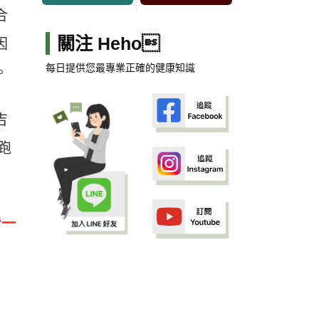
合
關注 Heho
因
每日提供您最專業正確的健康知識
。
吉
跑
看一