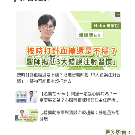
按時打針血糖還是不穩？潘廸智醫師揭「3大錯誤注射習
慣」、藥物可能根本沒打進去
【名醫在Heho】胸痛一定是心臟病嗎？一
定要裝支架？心臟科權威張其任主任解析支
架種類、風險與選擇關鍵
心房顫動診斷與消融治療趨勢：雙能量技術
發展
更多影音