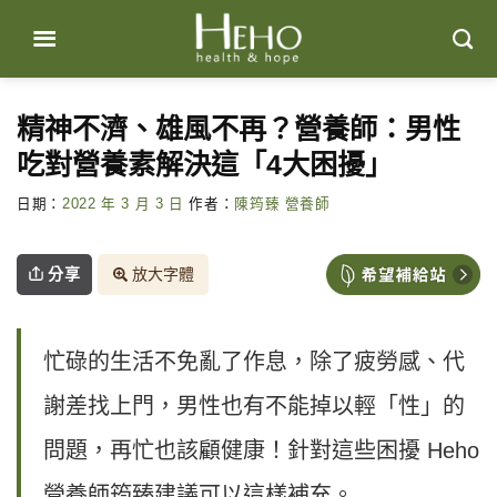
Skip
to
content
精神不濟、雄風不再？營養師：男性
吃對營養素解決這「4大困擾」
日期：
2022 年 3 月 3 日
作者：
陳筠臻 營養師
分享
放大字體
忙碌的生活不免亂了作息，除了疲勞感、代
謝差找上門，男性也有不能掉以輕「性」的
問題，再忙也該顧健康！針對這些困擾 Heho
營養師筠臻建議可以這樣補充。