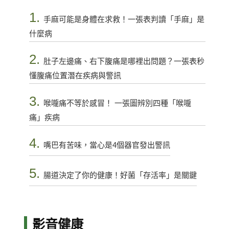
1.
手麻可能是身體在求救！一張表判讀「手麻」是
什麼病
2.
肚子左邊痛、右下腹痛是哪裡出問題？一張表秒
懂腹痛位置潛在疾病與警訊
3.
喉嚨痛不等於感冒！ 一張圖辨別四種「喉嚨
痛」疾病
4.
嘴巴有苦味，當心是4個器官發出警訊
5.
腸道決定了你的健康！好菌「存活率」是關鍵
影音健康