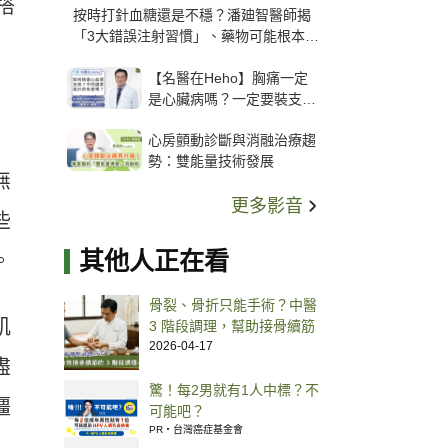
搭
按時打針血糖還是不穩？潘廸智醫師揭
「3大錯誤注射習慣」、藥物可能根本沒
打進去
【名醫在Heho】胸痛一定
是心臟病嗎？一定要裝支
架？心臟科權威張其任主任
心房顫動診斷與消融治療趨
解析支架種類、風險與選擇
勢：雙能量技術發展
關鍵
無
更多影音
些
其他人正在看
。
骨裂、骨折只能手術？中醫
肌
3 階段調理，幫助接骨續筋
2026-04-17
盡
驚！每2男就有1人中標？不
僵
可能吧？
PR・台灣癌症基金會