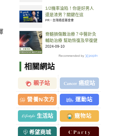
1/2機率淪陷！你是好男人
還是渣男？關鍵在這
PR・台灣癌症基金會
擇
脊髓損傷難治療？中醫針灸
輔助治療 幫助恢復及早復健
2024-09-10
Recommended by
相關網站
親子站
癌症站
營養N次方
運動站
生活站
寵物站
希望商城