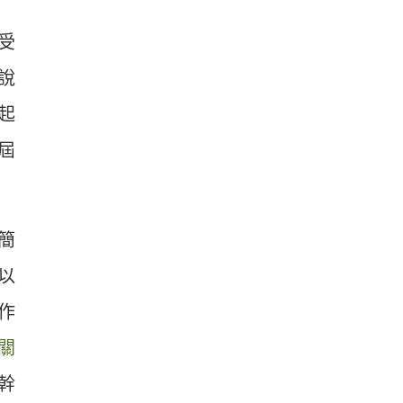
受
說
起
屆
簡
以
作
關
幹