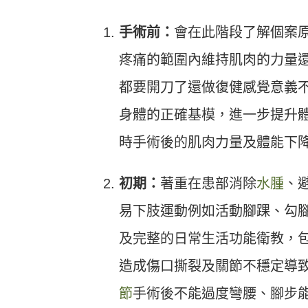
手術前：
會在此階段了解個案
疼痛的範圍內維持肌肉的力量
都要開刀了還做復健感覺意義
身體的正確基模，進一步提升
時手術後的肌肉力量及體能下
初期：
著重在患部消除
水腫
、
易下肢運動例如活動腳踝、勾
及完整的日常生活功能衛教，
造成傷口撕裂及關節不穩定導
節
手術後不能過度彎腰、腳步