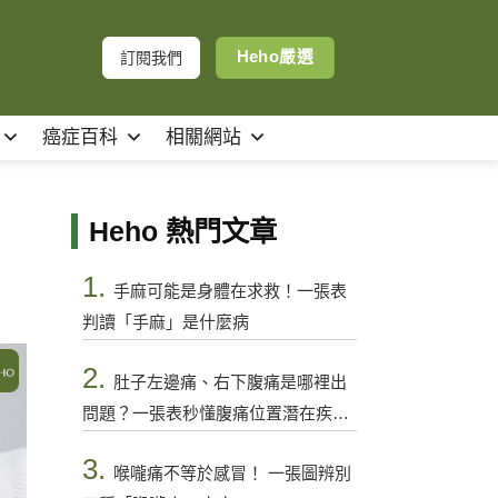
Heho嚴選
訂閱我們
癌症百科
相關網站
Heho 熱門文章
1.
手麻可能是身體在求救！一張表
判讀「手麻」是什麼病
2.
肚子左邊痛、右下腹痛是哪裡出
問題？一張表秒懂腹痛位置潛在疾病
與警訊
3.
喉嚨痛不等於感冒！ 一張圖辨別