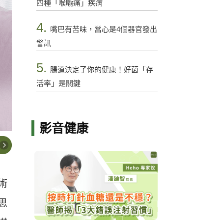
四種「喉嚨痛」疾病
4.
嘴巴有苦味，當心是4個器官發出
警訊
5.
腸道決定了你的健康！好菌「存
活率」是關鍵
影音健康
術
思