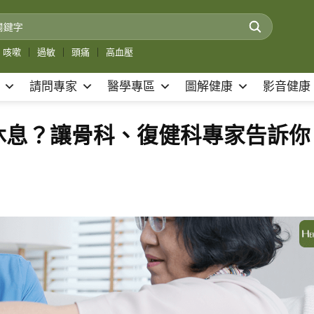
咳嗽
｜
過敏
｜
頭痛
｜
高血壓
請問專家
醫學專區
圖解健康
影音健康
休息？讓骨科、復健科專家告訴你