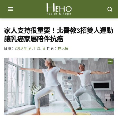
Skip
to
content
家人支持很重要！北醫教3招雙人運動
讓乳癌家屬陪伴抗癌
日期：
2018 年 9 月 21 日
作者：
林以璿