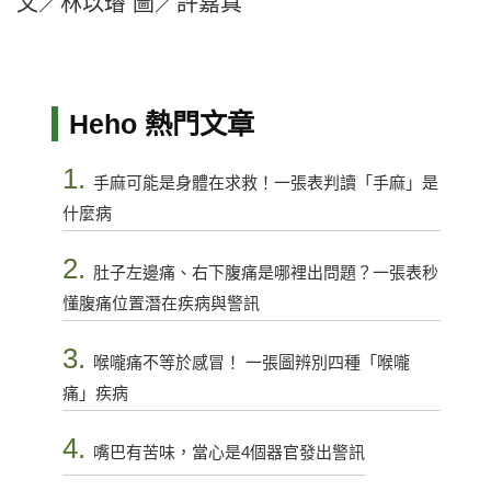
文／林以璿 圖／許嘉真
Heho 熱門文章
1.
手麻可能是身體在求救！一張表判讀「手麻」是
什麼病
2.
肚子左邊痛、右下腹痛是哪裡出問題？一張表秒
懂腹痛位置潛在疾病與警訊
3.
喉嚨痛不等於感冒！ 一張圖辨別四種「喉嚨
痛」疾病
4.
嘴巴有苦味，當心是4個器官發出警訊