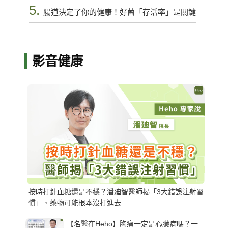
5.
腸道決定了你的健康！好菌「存活率」是關鍵
影音健康
按時打針血糖還是不穩？潘廸智醫師揭「3大錯誤注射習
慣」、藥物可能根本沒打進去
【名醫在Heho】胸痛一定是心臟病嗎？一