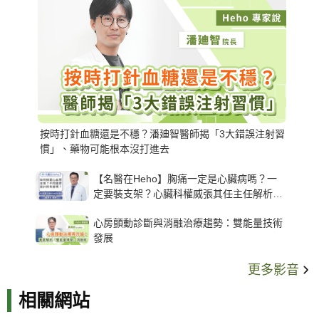
按時打針血糖還是不穩？潘廸智醫師揭「3大錯誤注射習
慣」、藥物可能根本沒打進去
【名醫在Heho】胸痛一定是心臟病嗎？一
定要裝支架？心臟科權威張其任主任解析支
架種類、風險與選擇關鍵
心房顫動診斷與消融治療趨勢：雙能量技術
發展
更多影音
相關網站