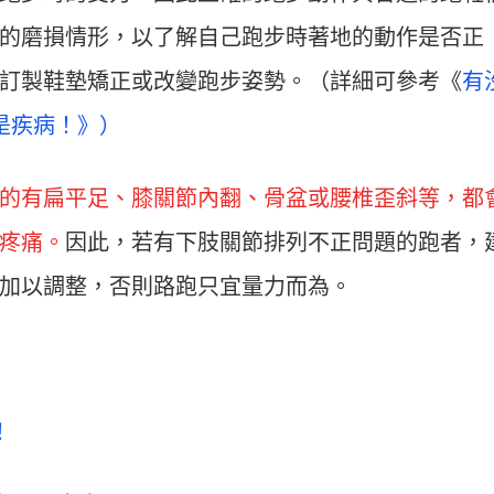
的磨損情形，以了解自己跑步時著地的動作是否正
訂製鞋墊矯正或改變跑步姿勢。（詳細可參考《
有
是疾病！》）
的有扁平足、膝關節內翻、骨盆或腰椎歪斜等，都
疼痛。
因此，若有下肢關節排列不正問題的跑者，
加以調整，否則路跑只宜量力而為。
！