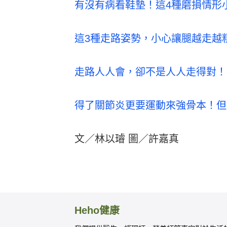
有沒有病看鞋墊！這4種磨損情形
這3種走路姿勢，小心讓腿越走越
走路人人會，卻不是人人走得對！
得了關節炎更要運動來強骨本！但
文／林以璿 圖／許嘉真
Heho健康