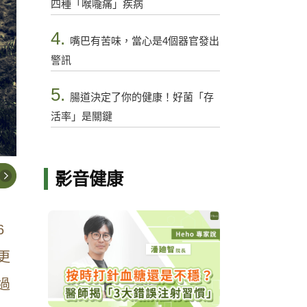
四種「喉嚨痛」疾病
4.
嘴巴有苦味，當心是4個器官發出
警訊
5.
腸道決定了你的健康！好菌「存
活率」是關鍵
影音健康
6
更
過