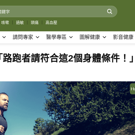
咳嗽
｜
過敏
｜
頭痛
｜
高血壓
請問專家
醫學專區
圖解健康
影音健康
「路跑者請符合這2個身體條件！