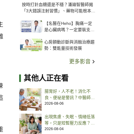
按時打針血糖還是不穩？潘廸智醫師揭
「3大錯誤注射習慣」、藥物可能根本沒
打進去
【名醫在Heho】胸痛一定
主
是心臟病嗎？一定要裝支
難
架？心臟科權威張其任主任
心房顫動診斷與消融治療趨
解析支架種類、風險與選擇
勢：雙能量技術發展
關鍵
更多影音
其他人正在看
練
腸胃好，人不老！消化不
這
良、便祕是警訊？中醫師提
點老人腸胃養護之道
2026-08-06
出現焦慮、失眠、情緒低落
等，只是短暫壓力反應？還
重
是進入憂鬱狀況？醫師解析
2026-08-04