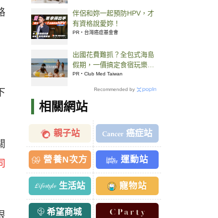
危險 5 症狀
路
伴侶和妳一起預防HPV，才
有資格說愛妳！
PR・台灣癌症基金會
出國花費難抓？全包式海島
假期，一價搞定食宿玩樂，
省錢更省心！
PR・Club Med Taiwan
Recommended by
下
相關網站
親子站
癌症站
關
營養N次方
運動站
同
生活站
寵物站
希望商城
很