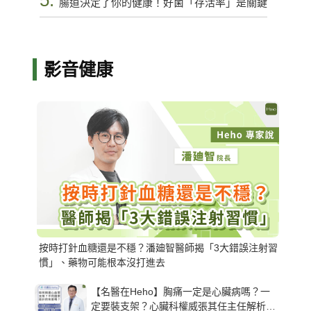
5.
腸道決定了你的健康！好菌「存活率」是關鍵
影音健康
按時打針血糖還是不穩？潘廸智醫師揭「3大錯誤注射習
慣」、藥物可能根本沒打進去
【名醫在Heho】胸痛一定是心臟病嗎？一
定要裝支架？心臟科權威張其任主任解析支