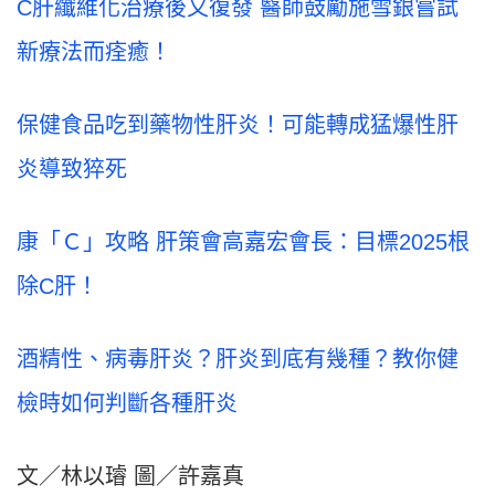
C肝纖維化治療後又復發 醫師鼓勵施雪銀嘗試
新療法而痊癒！
保健食品吃到藥物性肝炎！可能轉成猛爆性肝
炎導致猝死
康「Ｃ」攻略 肝策會高嘉宏會長：目標2025根
除C肝！
酒精性、病毒肝炎？肝炎到底有幾種？教你健
檢時如何判斷各種肝炎
文／林以璿 圖／許嘉真