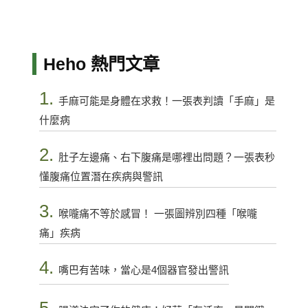
Heho 熱門文章
1.
手麻可能是身體在求救！一張表判讀「手麻」是
什麼病
2.
肚子左邊痛、右下腹痛是哪裡出問題？一張表秒
懂腹痛位置潛在疾病與警訊
3.
喉嚨痛不等於感冒！ 一張圖辨別四種「喉嚨
痛」疾病
4.
嘴巴有苦味，當心是4個器官發出警訊