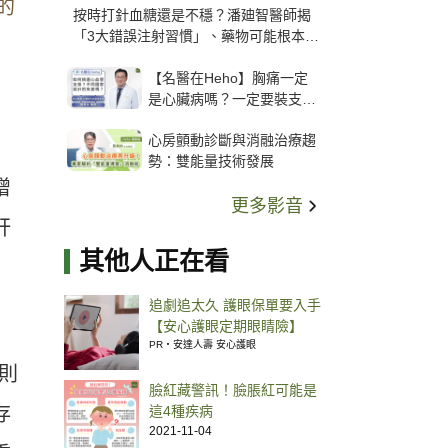
的
按時打針血糖還是不穩？潘廸智醫師揭
「3大錯誤注射習慣」、藥物可能根本沒
打進去
【名醫在Heho】胸痛一定
是心臟病嗎？一定要裝支
架？心臟科權威張其任主任
心房顫動診斷與消融治療趨
解析支架種類、風險與選擇
勢：雙能量技術發展
關鍵
增
更多影音
肝
其他人正在看
追劇追太久 護眼保單要入手
【安心護眼定期眼睛險】
PR・安達人壽 安心護眼
則
臉紅藏警訊！臉脹紅可能是
存
這4種疾病
2021-11-04