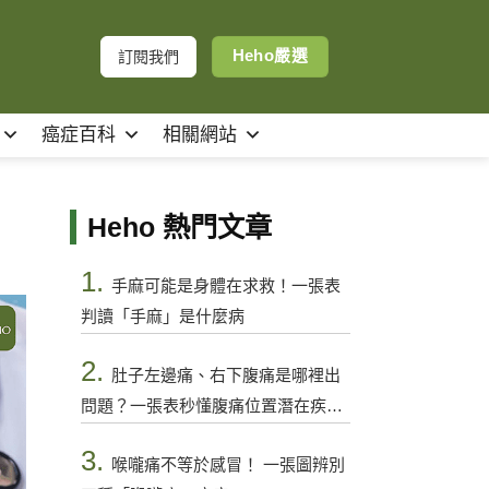
Heho嚴選
訂閱我們
癌症百科
相關網站
Heho 熱門文章
1.
手麻可能是身體在求救！一張表
判讀「手麻」是什麼病
2.
肚子左邊痛、右下腹痛是哪裡出
問題？一張表秒懂腹痛位置潛在疾病
與警訊
3.
喉嚨痛不等於感冒！ 一張圖辨別