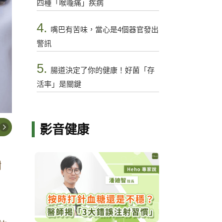
四種「喉嚨痛」疾病
4.
嘴巴有苦味，當心是4個器官發出
警訊
5.
腸道決定了你的健康！好菌「存
活率」是關鍵
影音健康
謝