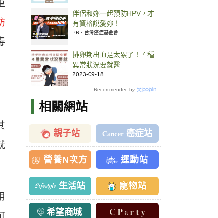
重
伴侶和妳一起預防HPV，才
肪
有資格說愛妳！
PR・台灣癌症基金會
毒
排卵期出血是太累了！４種
異常狀況要就醫
2023-09-18
Recommended by
相關網站
其
親子站
癌症站
就
營養N次方
運動站
生活站
寵物站
用
希望商城
可