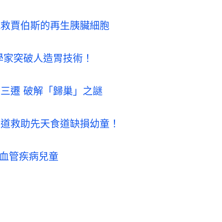
能挽救賈伯斯的再生胰臟細胞
科學家突破人造胃技術！
母三遷 破解「歸巢」之謎
你食道救助先天食道缺損幼童！
助血管疾病兒童