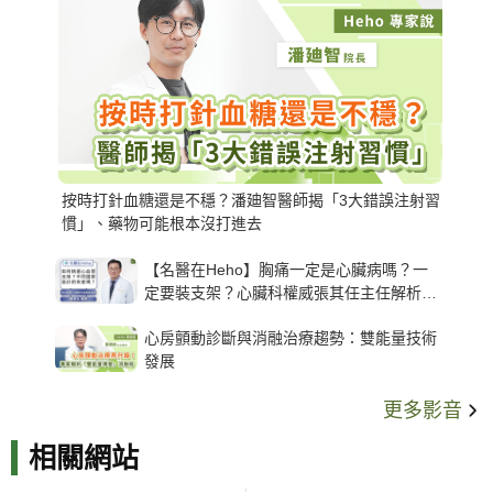
按時打針血糖還是不穩？潘廸智醫師揭「3大錯誤注射習
慣」、藥物可能根本沒打進去
【名醫在Heho】胸痛一定是心臟病嗎？一
定要裝支架？心臟科權威張其任主任解析支
架種類、風險與選擇關鍵
心房顫動診斷與消融治療趨勢：雙能量技術
發展
更多影音
相關網站