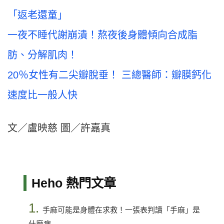
「返老還童」
一夜不睡代謝崩潰！熬夜後身體傾向合成脂
肪、分解肌肉！
20％女性有二尖瓣脫垂！ 三總醫師：瓣膜鈣化
速度比一般人快
文／盧映慈 圖／許嘉真
Heho 熱門文章
1.
手麻可能是身體在求救！一張表判讀「手麻」是
什麼病