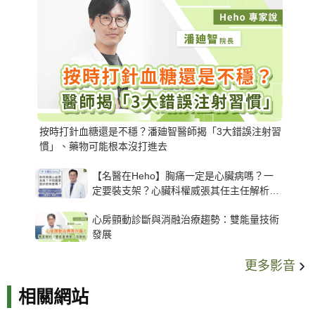
按時打針血糖還是不穩？潘廸智醫師揭「3大錯誤注射習
慣」、藥物可能根本沒打進去
【名醫在Heho】胸痛一定是心臟病嗎？一
定要裝支架？心臟科權威張其任主任解析支
架種類、風險與選擇關鍵
心房顫動診斷與消融治療趨勢：雙能量技術
發展
更多影音
相關網站