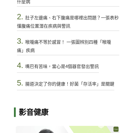
什麼病
2.
肚子左邊痛、右下腹痛是哪裡出問題？一張表秒
懂腹痛位置潛在疾病與警訊
3.
喉嚨痛不等於感冒！ 一張圖辨別四種「喉嚨
痛」疾病
4.
嘴巴有苦味，當心是4個器官發出警訊
5.
腸道決定了你的健康！好菌「存活率」是關鍵
影音健康