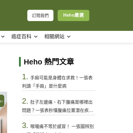
Heho嚴選
訂閱我們
癌症百科
相關網站
Heho 熱門文章
1.
手麻可能是身體在求救！一張表
判讀「手麻」是什麼病
2.
肚子左邊痛、右下腹痛是哪裡出
問題？一張表秒懂腹痛位置潛在疾病
與警訊
3.
喉嚨痛不等於感冒！ 一張圖辨別