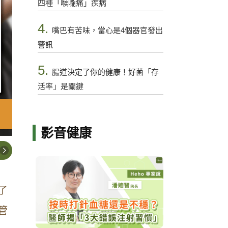
四種「喉嚨痛」疾病
4.
嘴巴有苦味，當心是4個器官發出
警訊
5.
腸道決定了你的健康！好菌「存
活率」是關鍵
影音健康
了
管