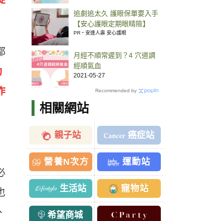
追劇追太久 護眼保單要入手
【安心護眼定期眼睛險】
PR・安達人壽 安心護眼
都
月經不順常遲到？4 穴道調
經順氣血
功
2021-05-27
作
Recommended by
相關網站
親子站
癌症站
營養N次方
運動站
必
生活站
寵物站
也
、
希望商城