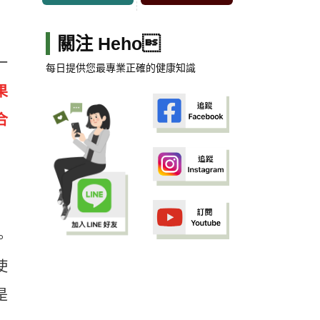
關注 Heho
一
每日提供您最專業正確的健康知識
果
合
。
使
是