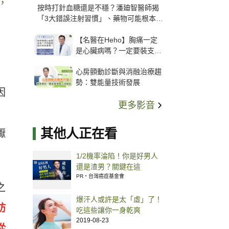
，
按時打針血糖還是不穩？潘廸智醫師揭
「3大錯誤注射習慣」、藥物可能根本沒
打進去
【名醫在Heho】胸痛一定
是心臟病嗎？一定要裝支
架？心臟科權威張其任主任
心房顫動診斷與消融治療趨
解析支架種類、風險與選擇
勢：雙能量技術發展
關鍵
因
更多影音
」
其他人正在看
懨
1/2機率淪陷！你是好男人
還是渣男？關鍵在這
PR・台灣癌症基金會
之
爆汗人或許是太「虛」了！
肪
吃這些讓你一身乾爽
2019-08-23
從