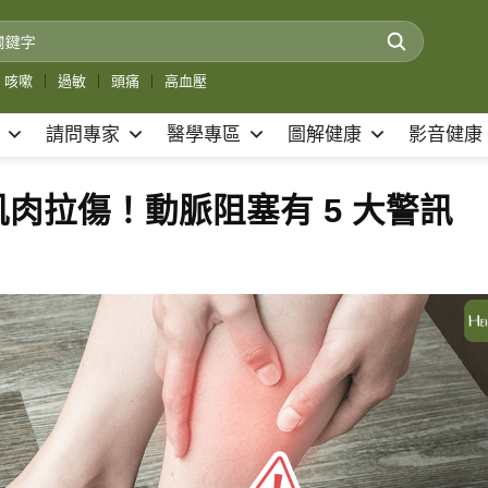
咳嗽
｜
過敏
｜
頭痛
｜
高血壓
請問專家
醫學專區
圖解健康
影音健康
肉拉傷！動脈阻塞有 5 大警訊