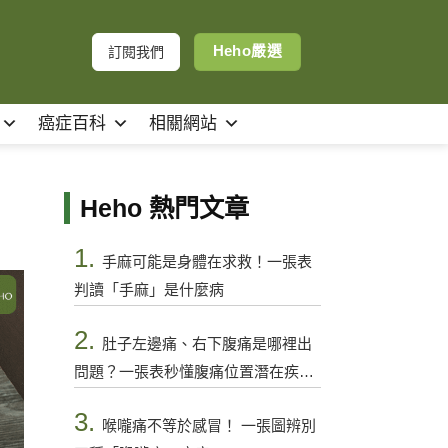
Heho嚴選
訂閱我們
癌症百科
相關網站
Heho 熱門文章
1.
手麻可能是身體在求救！一張表
判讀「手麻」是什麼病
2.
肚子左邊痛、右下腹痛是哪裡出
問題？一張表秒懂腹痛位置潛在疾病
與警訊
3.
喉嚨痛不等於感冒！ 一張圖辨別