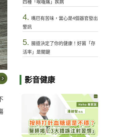
四種「喉嚨痛」疾病
4.
嘴巴有苦味，當心是4個器官發出
警訊
5.
腸道決定了你的健康！好菌「存
活率」是關鍵
影音健康
不
傷