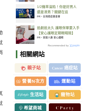
1/2機率淪陷！你是好男人
還是渣男？關鍵在這
PR・台灣癌症基金會
追劇追太久 護眼保單要入手
動
【安心護眼定期眼睛險】
PR・安達人壽 安心護眼
就
Recommended by
梢
相關網站
親子站
癌症站
營養N次方
運動站
氧
生活站
寵物站
就
希望商城