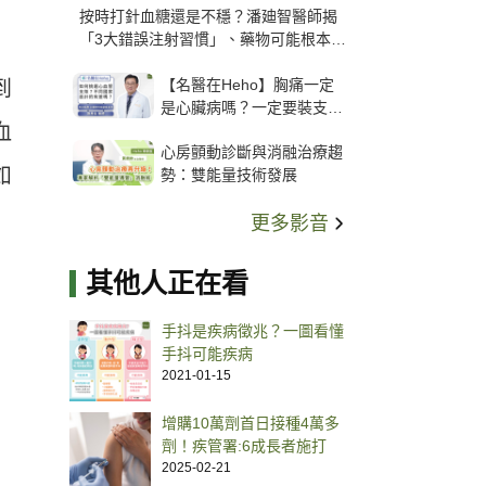
按時打針血糖還是不穩？潘廸智醫師揭
「3大錯誤注射習慣」、藥物可能根本沒
打進去
【名醫在Heho】胸痛一定
到
是心臟病嗎？一定要裝支
血
架？心臟科權威張其任主任
心房顫動診斷與消融治療趨
解析支架種類、風險與選擇
如
勢：雙能量技術發展
關鍵
更多影音
其他人正在看
手抖是疾病徵兆？一圖看懂
手抖可能疾病
2021-01-15
增購10萬劑首日接種4萬多
劑！疾管署:6成長者施打
2025-02-21