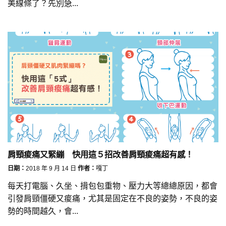
美線條了？先別急...
肩頸痠痛又緊繃 快用這５招改善肩頸痠痛超有感！
日期：
2018 年 9 月 14 日
作者：
嘎丁
每天打電腦、久坐、揹包包重物、壓力大等總總原因，都會
引發肩頸僵硬又痠痛，尤其是固定在不良的姿勢，不良的姿
勢的時間越久，會...