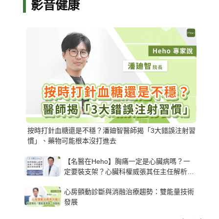
影音健康
按時打針血糖還是不穩？潘廸智醫師揭「3大錯誤注射習
慣」、藥物可能根本沒打進去
【名醫在Heho】胸痛一定是心臟病嗎？一
定要裝支架？心臟科權威張其任主任解析支
架種類、風險與選擇關鍵
心房顫動診斷與消融治療趨勢：雙能量技術
發展