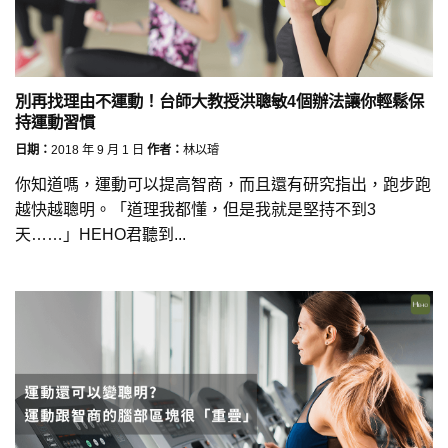
別再找理由不運動！台師大教授洪聰敏4個辦法讓你輕鬆保
持運動習慣
日期：
2018 年 9 月 1 日
作者：
林以璿
你知道嗎，運動可以提高智商，而且還有研究指出，跑步跑
越快越聰明。「道理我都懂，但是我就是堅持不到3
天……」HEHO君聽到...