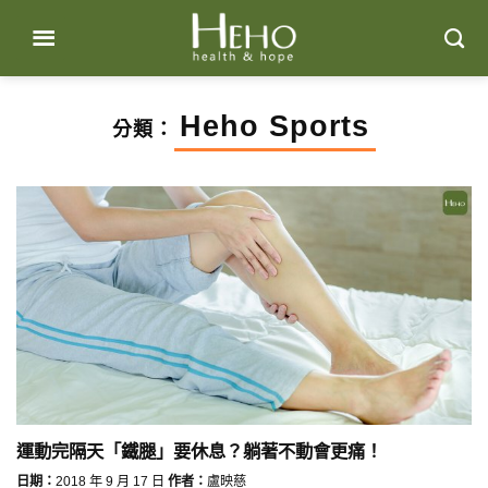
Skip
to
content
Heho Sports
分類：
運動完隔天「鐵腿」要休息？躺著不動會更痛！
日期：
2018 年 9 月 17 日
作者：
盧映慈