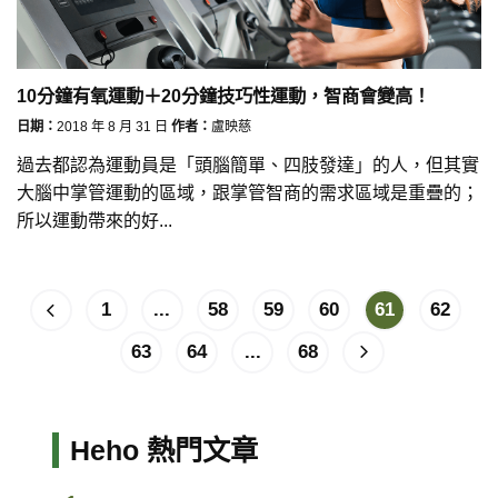
10分鐘有氧運動＋20分鐘技巧性運動，智商會變高！
日期：
2018 年 8 月 31 日
作者：
盧映慈
過去都認為運動員是「頭腦簡單、四肢發達」的人，但其實
大腦中掌管運動的區域，跟掌管智商的需求區域是重疊的；
所以運動帶來的好...
1
...
58
59
60
61
62
63
64
...
68
Heho 熱門文章