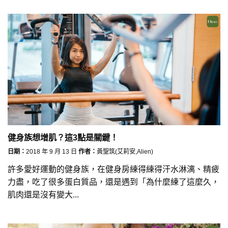
健身族想增肌？這3點是關鍵！
日期：
2018 年 9 月 13 日
作者：
黃聖筑(艾莉安,Alien)
許多愛好運動的健身族，在健身房練得練得汗水淋漓、精疲
力盡，吃了很多蛋白質品，還是遇到「為什麼練了這麼久，
肌肉還是沒有變大...