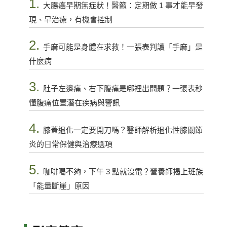
1.
大腸癌早期無症狀！醫籲：定期做 1 事才能早發
現、早治療，有機會控制
2.
手麻可能是身體在求救！一張表判讀「手麻」是
什麼病
3.
肚子左邊痛、右下腹痛是哪裡出問題？一張表秒
懂腹痛位置潛在疾病與警訊
4.
膝蓋退化一定要開刀嗎？醫師解析退化性膝關節
炎的日常保健與治療選項
5.
咖啡喝不夠，下午 3 點就沒電？營養師揭上班族
「能量斷崖」原因