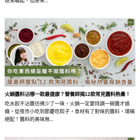
逐漸崛起，但原來...
火鍋醬料沾哪一款最健康？營養師揭12款常見醬料熱量！
吃水餃不沾醬彷彿少了一味，火鍋一定要特調一碗醬才過
癮，從夜市小吃到節慶吃粽子，食材有了對味的醬料，堪稱
絕配！醬料的美味無...