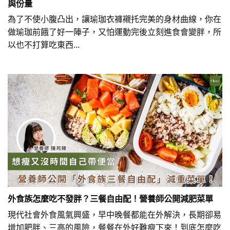
與份量
為了不使小腹凸出，讓瑜珈衣褲襯托完美的身材曲線，你在
做瑜珈前餓了好一陣子，又怕運動完後立刻進食會變胖，所
以也不打算吃東西...
外食族怎麼吃不發胖？三餐自由配！營養師公開減肥菜單
現代社會外食風氣興盛，早中晚餐都能在外解決，長期卻易
增加肥胖、三高的風險，餐餐在外好難瘦下來！到底怎麼吃