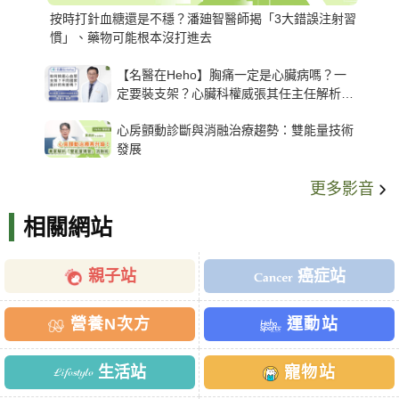
按時打針血糖還是不穩？潘廸智醫師揭「3大錯誤注射習
慣」、藥物可能根本沒打進去
【名醫在Heho】胸痛一定是心臟病嗎？一
定要裝支架？心臟科權威張其任主任解析支
架種類、風險與選擇關鍵
心房顫動診斷與消融治療趨勢：雙能量技術
發展
更多影音
相關網站
親子站
癌症站
營養N次方
運動站
生活站
寵物站