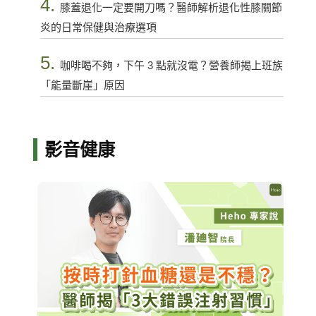
4.
膝蓋退化一定要開刀嗎？醫師解析退化性膝關節
炎的日常保健與治療選項
5.
咖啡喝不夠，下午 3 點就沒電？營養師揭上班族
「能量斷崖」原因
影音健康