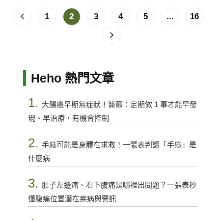
1
2
3
4
5
...
16
Heho 熱門文章
1.
大腸癌早期無症狀！醫籲：定期做 1 事才能早發
現、早治療，有機會控制
2.
手麻可能是身體在求救！一張表判讀「手麻」是
什麼病
3.
肚子左邊痛、右下腹痛是哪裡出問題？一張表秒
懂腹痛位置潛在疾病與警訊