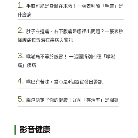
1.
手麻可能是身體在求救！一張表判讀「手麻」是
什麼病
2.
肚子左邊痛、右下腹痛是哪裡出問題？一張表秒
懂腹痛位置潛在疾病與警訊
3.
喉嚨痛不等於感冒！ 一張圖辨別四種「喉嚨
痛」疾病
4.
嘴巴有苦味，當心是4個器官發出警訊
5.
腸道決定了你的健康！好菌「存活率」是關鍵
影音健康