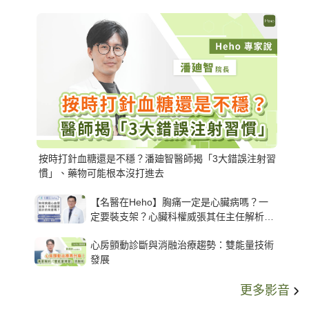
按時打針血糖還是不穩？潘廸智醫師揭「3大錯誤注射習
慣」、藥物可能根本沒打進去
【名醫在Heho】胸痛一定是心臟病嗎？一
定要裝支架？心臟科權威張其任主任解析支
架種類、風險與選擇關鍵
心房顫動診斷與消融治療趨勢：雙能量技術
發展
更多影音