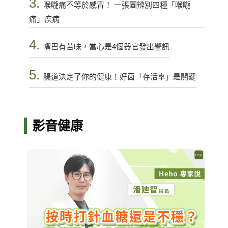
3.
喉嚨痛不等於感冒！ 一張圖辨別四種「喉嚨
痛」疾病
4.
嘴巴有苦味，當心是4個器官發出警訊
5.
腸道決定了你的健康！好菌「存活率」是關鍵
影音健康