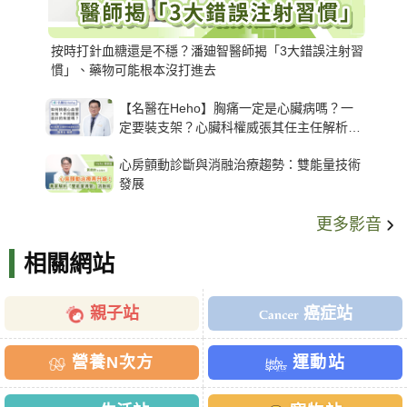
按時打針血糖還是不穩？潘廸智醫師揭「3大錯誤注射習
慣」、藥物可能根本沒打進去
【名醫在Heho】胸痛一定是心臟病嗎？一
定要裝支架？心臟科權威張其任主任解析支
架種類、風險與選擇關鍵
心房顫動診斷與消融治療趨勢：雙能量技術
發展
更多影音
相關網站
親子站
癌症站
營養N次方
運動站