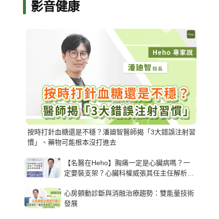
影音健康
按時打針血糖還是不穩？潘廸智醫師揭「3大錯誤注射習
慣」、藥物可能根本沒打進去
【名醫在Heho】胸痛一定是心臟病嗎？一
定要裝支架？心臟科權威張其任主任解析支
架種類、風險與選擇關鍵
心房顫動診斷與消融治療趨勢：雙能量技術
發展