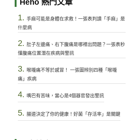
Heho 熱門文章
1.
手麻可能是身體在求救！一張表判讀「手麻」是
什麼病
2.
肚子左邊痛、右下腹痛是哪裡出問題？一張表秒
懂腹痛位置潛在疾病與警訊
3.
喉嚨痛不等於感冒！ 一張圖辨別四種「喉嚨
痛」疾病
4.
嘴巴有苦味，當心是4個器官發出警訊
5.
腸道決定了你的健康！好菌「存活率」是關鍵