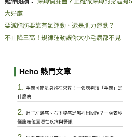
延伸閱讀：
深蹲傷膝蓋？正確做深蹲對身體有5
大好處
要減脂肪要靠有氧運動、還是肌力運動？
不止降三高！規律運動讓你大小毛病都不見
Heho 熱門文章
1.
手麻可能是身體在求救！一張表判讀「手麻」是
什麼病
2.
肚子左邊痛、右下腹痛是哪裡出問題？一張表秒
懂腹痛位置潛在疾病與警訊
3.