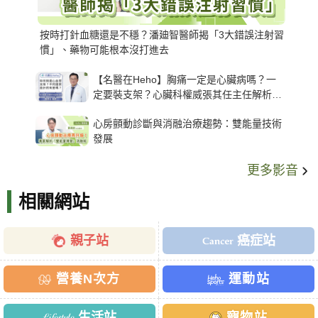
按時打針血糖還是不穩？潘廸智醫師揭「3大錯誤注射習
慣」、藥物可能根本沒打進去
【名醫在Heho】胸痛一定是心臟病嗎？一
定要裝支架？心臟科權威張其任主任解析支
架種類、風險與選擇關鍵
心房顫動診斷與消融治療趨勢：雙能量技術
發展
更多影音
相關網站
親子站
癌症站
營養N次方
運動站
生活站
寵物站