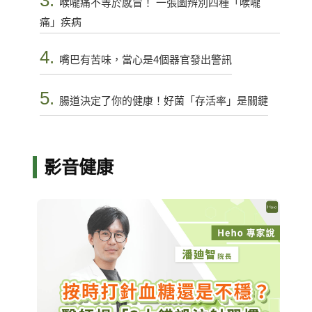
喉嚨痛不等於感冒！ 一張圖辨別四種「喉嚨
痛」疾病
4.
嘴巴有苦味，當心是4個器官發出警訊
5.
腸道決定了你的健康！好菌「存活率」是關鍵
影音健康