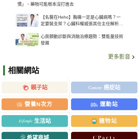
慣」、藥物可能根本沒打進去
【名醫在Heho】胸痛一定是心臟病嗎？一
定要裝支架？心臟科權威張其任主任解析支
架種類、風險與選擇關鍵
心房顫動診斷與消融治療趨勢：雙能量技術
發展
更多影音
相關網站
親子站
癌症站
營養N次方
運動站
生活站
寵物站
希望商城