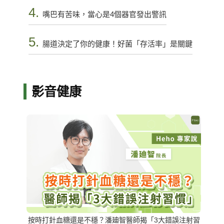
4.
嘴巴有苦味，當心是4個器官發出警訊
5.
腸道決定了你的健康！好菌「存活率」是關鍵
影音健康
按時打針血糖還是不穩？潘廸智醫師揭「3大錯誤注射習