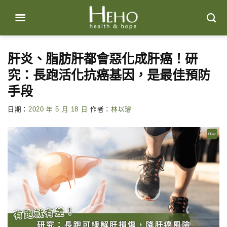
Skip
to
content
肝炎、脂肪肝都會惡化成肝癌！研
究：長跑活化抗癌基因，是最佳預防
手段
日期：
2020 年 5 月 18 日
作者：
林以璿