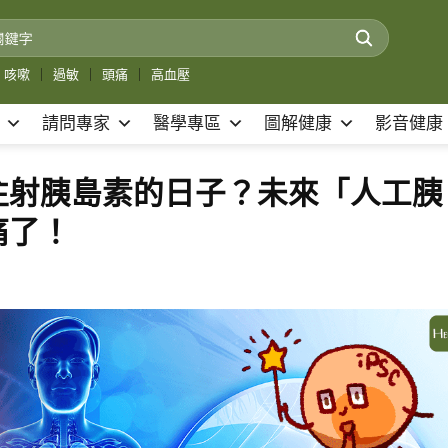
咳嗽
｜
過敏
｜
頭痛
｜
高血壓
請問專家
醫學專區
圖解健康
影音健康
注射胰島素的日子？未來「人工胰
痛了！