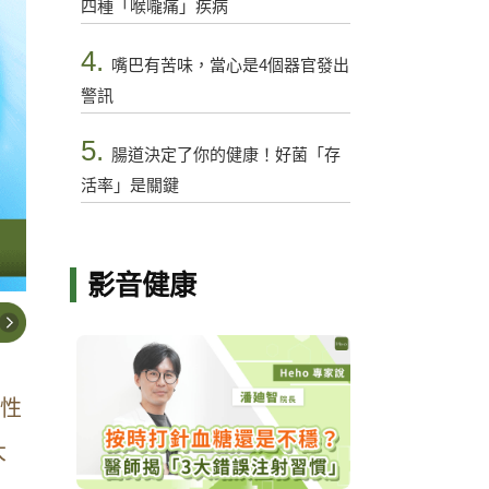
四種「喉嚨痛」疾病
4.
嘴巴有苦味，當心是4個器官發出
警訊
5.
腸道決定了你的健康！好菌「存
活率」是關鍵
影音健康
慢性
大