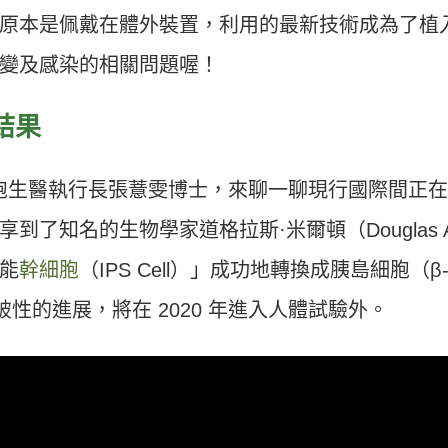
原本是佩戴在體外裝置，利用的最新技術成為了植
變及感染的相關問題喔！
結果
健眾細胞生醫執行長張薏雯博士，來聊一聊現行國際間正
了知名的生物學家道格拉斯·米爾頓（Douglas 
功能
幹細胞
（IPS Cell）」成功地轉換成胰島細胞（β
破性的進展，將在 2020 年進入人體試驗外。