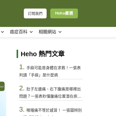
Heho嚴選
訂閱我們
癌症百科
相關網站
Heho 熱門文章
1.
手麻可能是身體在求救！一張表
判讀「手麻」是什麼病
2.
肚子左邊痛、右下腹痛是哪裡出
問題？一張表秒懂腹痛位置潛在疾病
與警訊
3.
喉嚨痛不等於感冒！ 一張圖辨別