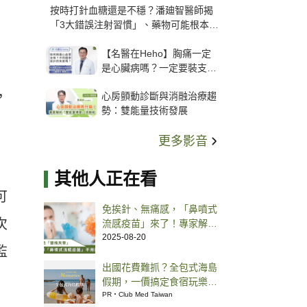
按時打針血糖還是不穩？潘廸智醫師揭
「3大錯誤注射習慣」、藥物可能根本沒
打進去
【名醫在Heho】胸痛一定
是心臟病嗎？一定要裝支
架？心臟科權威張其任主任
，
心房顫動診斷與消融治療趨
解析支架種類、風險與選擇
勢：雙能量技術發展
關鍵
更多影音
其他人正在看
可
免挨針、無痛感，「鼻噴式
次
流感疫苗」來了！專家解析
保護力、接種族群、副作
2025-08-20
監
用、自費價格、常見 QA
出國花費難抓？全包式海島
假期，一價搞定食宿玩樂，
省錢更省心！
PR・Club Med Taiwan