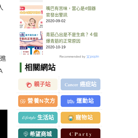
入
嘴巴有苦味，當心是4個器
官發出警訊
2020-09-02
青筋凸出是不是生病？４個
爆青筋的正常原因
2020-10-19
Recommended by
在進
相關網站
A
-
親子站
癌症站
營養N次方
運動站
生活站
寵物站
希望商城