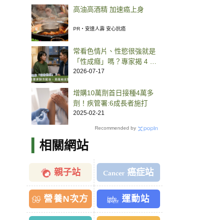
高油高酒精 加速癌上身
PR・安達人壽 安心抗癌
常看色情片、性慾很強就是
「性成癮」嗎？專家揭 4 大
判斷特徵
2026-07-17
增購10萬劑首日接種4萬多
劑！疾管署:6成長者施打
2025-02-21
Recommended by
相關網站
親子站
癌症站
營養N次方
運動站