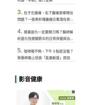
判讀「手麻」是什麼病
3.
肚子左邊痛、右下腹痛是哪裡出
問題？一張表秒懂腹痛位置潛在疾病
與警訊
4.
膝蓋退化一定要開刀嗎？醫師解
析退化性膝關節炎的日常保健與治療
選項
5.
咖啡喝不夠，下午 3 點就沒電？
營養師揭上班族「能量斷崖」原因
影音健康