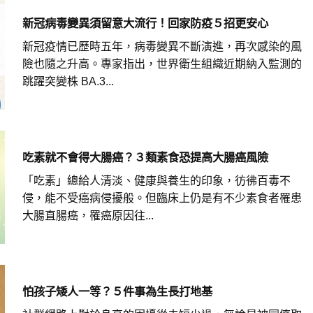
新冠病毒變異須留意大流行！回家防疫５招更安心
新冠疫情已歷時五年，病毒變異不斷演進，再次感染的風
險也隨之升高。專家指出，世界衛生組織近期納入監測的
跳躍突變株 BA.3...
吃素就不會得大腸癌？３類素食恐提高大腸癌風險
「吃素」總給人清淡、健康與養生的印象，彷彿百毒不
侵，能不受癌病侵擾般。但臨床上仍是有不少素食者罹患
大腸直腸癌，罹癌原因往...
怕孩子矮人一等？５件事為生長打地基