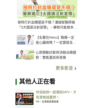
按時打針血糖還是不穩？潘廸智醫師揭
「3大錯誤注射習慣」、藥物可能根本沒
打進去
【名醫在Heho】胸痛一定
是心臟病嗎？一定要裝支
架？心臟科權威張其任主任
心房顫動診斷與消融治療趨
解析支架種類、風險與選擇
勢：雙能量技術發展
關鍵
更多影音
其他人正在看
伴侶和妳一起預防HPV，才
有資格說愛妳！
PR・台灣癌症基金會