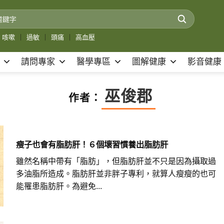
咳嗽
｜
過敏
｜
頭痛
｜
高血壓
請問專家
醫學專區
圖解健康
影音健康
巫俊郡
作者：
瘦子也會有脂肪肝！６個壞習慣養出脂肪肝
雖然名稱中帶有「脂肪」，但脂肪肝並不只是因為攝取過
多油脂所造成。脂肪肝並非胖子專利，就算人瘦瘦的也可
能罹患脂肪肝。為避免...