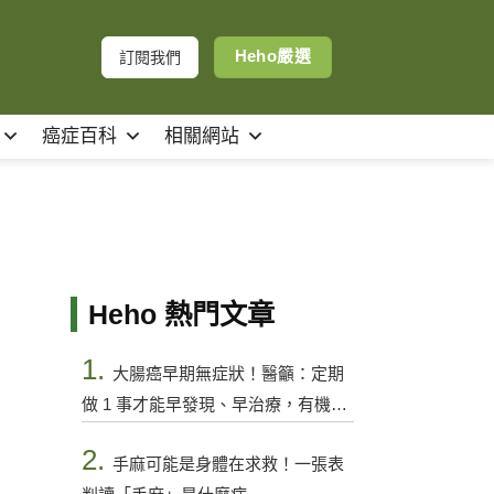
Heho嚴選
訂閱我們
癌症百科
相關網站
Heho 熱門文章
1.
大腸癌早期無症狀！醫籲：定期
做 1 事才能早發現、早治療，有機會
控制
2.
手麻可能是身體在求救！一張表