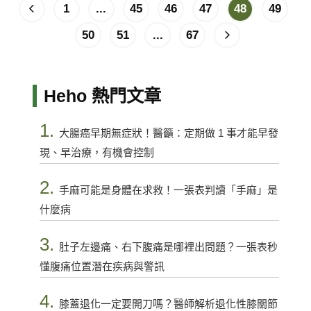
1
...
45
46
47
48
49
50
51
...
67
Heho 熱門文章
1.
大腸癌早期無症狀！醫籲：定期做 1 事才能早發
現、早治療，有機會控制
2.
手麻可能是身體在求救！一張表判讀「手麻」是
什麼病
3.
肚子左邊痛、右下腹痛是哪裡出問題？一張表秒
懂腹痛位置潛在疾病與警訊
4.
膝蓋退化一定要開刀嗎？醫師解析退化性膝關節