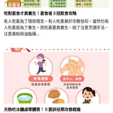
吃對素食才真養生！素食者３招飲食攻略
有人吃素為了環保理念，有人吃素基於宗教信仰，當然也有
人吃素是為了養生。而吃素要真養生，除了注意烹調手法、
注意澱粉與油脂攝...
天熱吃冰釀虛寒體質！５要訣祛寒改善經痛