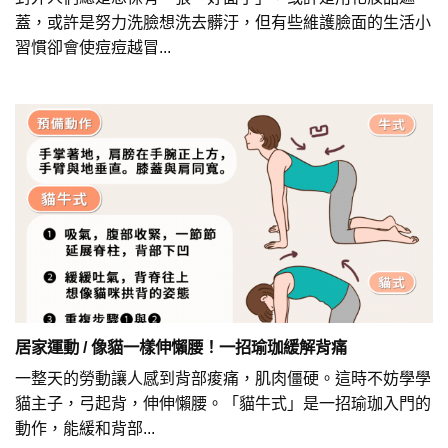
蓋，或許是努力洗臉想洗去髒汙，但有些維護臉面的生活小
習慣卻會使痘痘越冒...
居家運動 / 像貓一樣伸懶腰！一招瑜珈緩解背痛
一整天的勞動讓人感到背部痠痛，肌肉僵硬。這時不妨學學
貓主子，弓起背，伸伸懶腰。「貓牛式」是一招瑜珈入門的
動作，能緩和背部...