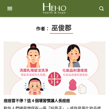
Skip
to
content
巫俊郡
作者：
痘痘冒不停？這４個壞習慣讓人長痘痘
對外人們總是想保有一張「好面子」，或許是用化妝品遮