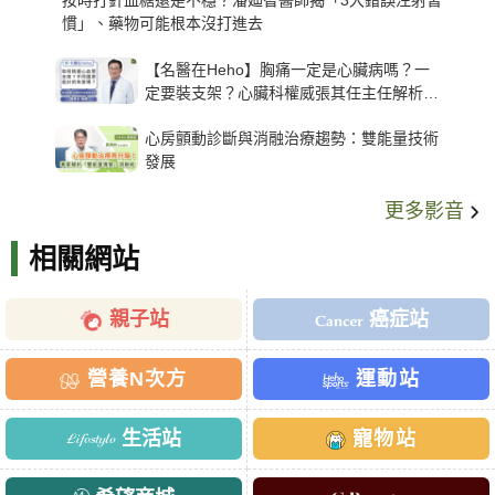
按時打針血糖還是不穩？潘廸智醫師揭「3大錯誤注射習
慣」、藥物可能根本沒打進去
【名醫在Heho】胸痛一定是心臟病嗎？一
定要裝支架？心臟科權威張其任主任解析支
架種類、風險與選擇關鍵
心房顫動診斷與消融治療趨勢：雙能量技術
發展
更多影音
相關網站
親子站
癌症站
營養N次方
運動站
生活站
寵物站