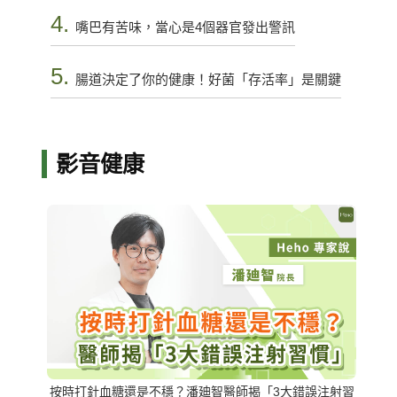
4.
嘴巴有苦味，當心是4個器官發出警訊
5.
腸道決定了你的健康！好菌「存活率」是關鍵
影音健康
按時打針血糖還是不穩？潘廸智醫師揭「3大錯誤注射習