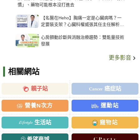
慣」、藥物可能根本沒打進去
【名醫在Heho】胸痛一定是心臟病嗎？一
定要裝支架？心臟科權威張其任主任解析支
架種類、風險與選擇關鍵
心房顫動診斷與消融治療趨勢：雙能量技術
發展
更多影音
相關網站
親子站
癌症站
營養N次方
運動站
生活站
寵物站
希望商城