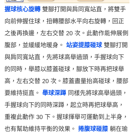
握球核心旋轉
雙腳打開與肩同寬站直，將雙手
向前伸握住球，扭轉腰部水平向右旋轉，回正
之後再換邊，左右交替 20 次。此動作能伸展側
腹部，並緩緩地暖身。
站姿提膝碰球
雙腳打開
與肩同寬站直，先將球高舉過頭，手握球向下
的同時，舉膝以膝蓋碰球，腳放下時再把球舉
高，左右交替 20 次。膝蓋盡量抬高碰球，腰部
要維持挺直。
舉球深蹲
同樣先將球高舉過頭，
手握球向下的同時深蹲，起立時再把球舉高，
重複此動作 30 下。握球揮舉可運動到上半身，
也有幫助維持平衡的效果。
捲腹球碰膝
躺在瑜