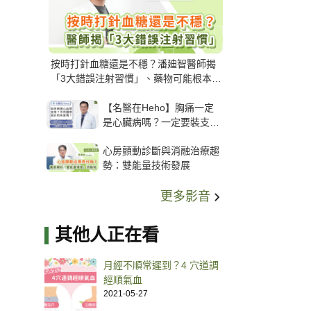
按時打針血糖還是不穩？潘廸智醫師揭
「3大錯誤注射習慣」、藥物可能根本沒
打進去
【名醫在Heho】胸痛一定
是心臟病嗎？一定要裝支
架？心臟科權威張其任主任
心房顫動診斷與消融治療趨
解析支架種類、風險與選擇
勢：雙能量技術發展
關鍵
更多影音
其他人正在看
月經不順常遲到？4 穴道調
經順氣血
2021-05-27