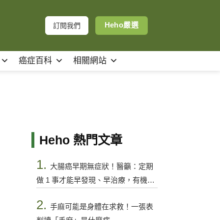
Heho嚴選
訂閱我們
癌症百科
相關網站
Heho 熱門文章
1.
大腸癌早期無症狀！醫籲：定期
做 1 事才能早發現、早治療，有機會
控制
2.
手麻可能是身體在求救！一張表