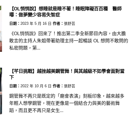
【OL悄悄說】想睡就是睡不著！睡眠障礙百百種 醫師
曝：做夢變少容易失智症
日期：
2023 年 5 月 16 日
作者：
張舒芸
《OL悄悄說》回來了！推出第二季全新節目內容，由大膽
敢言的主持人朱姐帶著助理主持一起暢談 OL 想問不敢問的
私密問題，第...
【芊日挑戰】越挫越美鋼管舞！與其越級不如學會面對當
下
日期：
2022 年 10 月 6 日
作者：
張舒芸
鋼管舞不再只是既定的「廟會表演」刻板印象，越來越多
年輕人想學鋼管，現在更像是一個結合力與美的藝術舞
蹈，而且更不再只是女生...