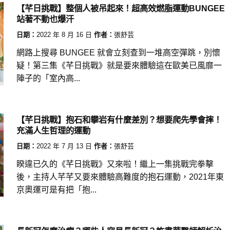
【芊日挑戰】整個人被吊起來！超高效燃脂運動BUNGEE
站著不動也爆汗
日期：
2022 年 8 月 16 日
作者：
張舒芸
網路上搜尋 BUNGEE 就會立刻查到一堆高空彈跳，別懷
疑！第三集《芊日挑戰》就是要來體驗這在歐美已風靡一
陣子的「室內高...
【芊日挑戰】抱石和攀岩有什麼差別？想要爬先學會摔！
充滿人生哲理的運動
日期：
2022 年 7 月 13 日
作者：
張舒芸
睽違已久的《芊日挑戰》又來啦！繼上一集挑戰完拳擊
後，主持人芊芊又要來體驗高難度的抱石運動，2021年東
京奧運可是有把「抱...