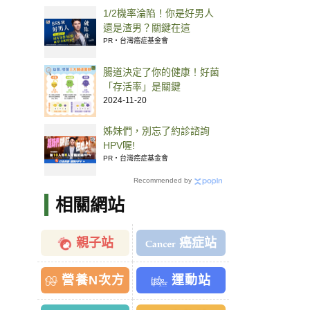
1/2機率淪陷！你是好男人
還是渣男？關鍵在這
PR・台灣癌症基金會
腸道決定了你的健康！好菌
「存活率」是關鍵
2024-11-20
姊妹們，別忘了約診諮詢
HPV喔!
PR・台灣癌症基金會
Recommended by
相關網站
親子站
癌症站
營養N次方
運動站