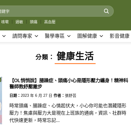
咳嗽
｜
過敏
｜
頭痛
｜
高血壓
請問專家
醫學專區
圖解健康
影音健康
健康生活
分類：
【OL悄悄說】腸躁症、頭痛小心是隱形壓力纏身！精神科
醫師教紓壓撇步
日期：
2023 年 6 月 27 日
作者：
張舒芸
時常頭痛、腸躁症、心情起伏大，小心你可能也潛藏隱形
壓力！焦慮與壓力大是現在上班族的通病，資訊、社群時
代快速更新，時常忘記...