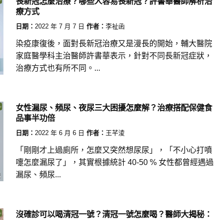
長新冠怎麼治療？哪些人容易長新冠？許書華醫師解析治
療方式
日期：
2022 年 7 月 7 日
作者：
李祉函
染疫康復後，面對長新冠治療又是漫長的開始，輔大醫院
家庭醫學科主治醫師許書華表示，針對不同長新冠症狀，
治療方式也有所不同。...
女性漏尿、頻尿、夜尿三大困擾怎麼解？治療搭配保健食
品事半功倍
日期：
2022 年 6 月 6 日
作者：
王芊淩
「剛剛才上過廁所，怎麼又突然想尿尿」，「不小心打噴
嚏怎麼漏尿了」，其實根據統計 40-50 % 女性都曾經遇過
漏尿、頻尿...
沒確診可以喝清冠一號？清冠一號怎麼喝？醫師大揭秘：