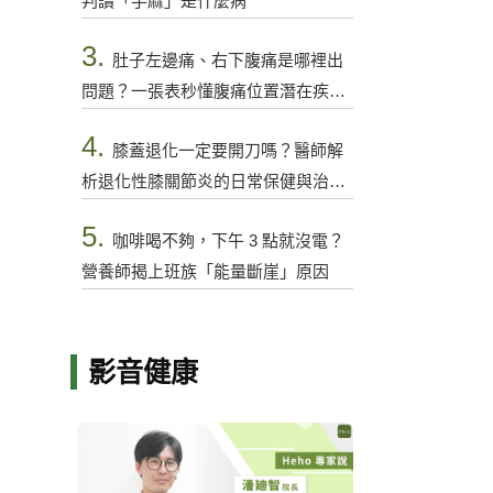
判讀「手麻」是什麼病
3.
肚子左邊痛、右下腹痛是哪裡出
問題？一張表秒懂腹痛位置潛在疾病
與警訊
4.
膝蓋退化一定要開刀嗎？醫師解
析退化性膝關節炎的日常保健與治療
選項
5.
咖啡喝不夠，下午 3 點就沒電？
營養師揭上班族「能量斷崖」原因
影音健康