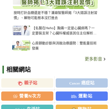
按時打針血糖還是不穩？潘廸智醫師揭「3大錯誤注射習
慣」、藥物可能根本沒打進去
【名醫在Heho】胸痛一定是心臟病嗎？一
定要裝支架？心臟科權威張其任主任解析支
架種類、風險與選擇關鍵
心房顫動診斷與消融治療趨勢：雙能量技術
發展
更多影音
相關網站
親子站
癌症站
營養N次方
運動站