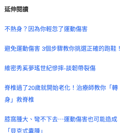
延伸閱讀
不熱身？因為你輕忽了運動傷害
避免運動傷害 3個步驟教你挑選正確的跑鞋！
維密秀奚夢瑤世紀慘摔-談韌帶裂傷
脊椎過了20歲就開始老化！治療師教你「轉
身」救脊椎
膝窩腫大、彎不下去⋯運動傷害也可能造成
「貝克式囊腫」