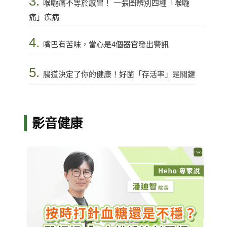
3.
喉嚨痛不等於感冒！ 一張圖辨別四種「喉嚨
痛」疾病
4.
嘴巴有苦味，當心是4個器官發出警訊
5.
腸道決定了你的健康！好菌「存活率」是關鍵
影音健康